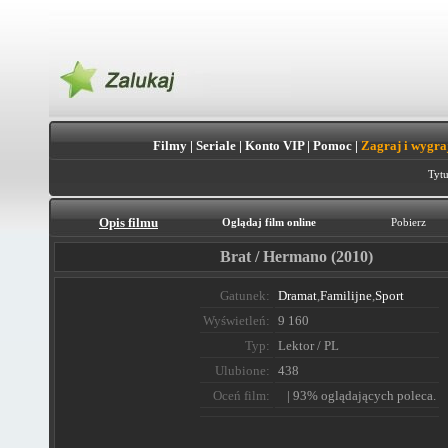
Filmy
|
Seriale
|
Konto VIP
|
Pomoc
|
Zagraj i wygra
Tytu
Opis filmu
Oglądaj film online
Pobierz
Brat / Hermano (2010)
Gatunek:
Dramat
,
Familijne
,
Sport
Wyświetleń:
9 160
Typ:
Lektor / PL
Ulubione:
438
Oceń film:
| 93% oglądających poleca.