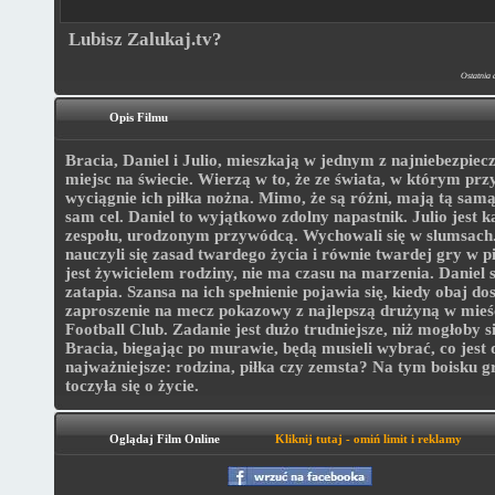
Lubisz Zalukaj.tv?
Ostatnia 
Opis Filmu
Bracia, Daniel i Julio, mieszkają w jednym z najniebezpiec
miejsc na świecie. Wierzą w to, że ze świata, w którym przy
wyciągnie ich piłka nożna. Mimo, że są różni, mają tą samą 
sam cel. Daniel to wyjątkowo zdolny napastnik. Julio jest 
zespołu, urodzonym przywódcą. Wychowali się w slumsach
nauczyli się zasad twardego życia i równie twardej gry w pi
jest żywicielem rodziny, nie ma czasu na marzenia. Daniel s
zatapia. Szansa na ich spełnienie pojawia się, kiedy obaj do
zaproszenie na mecz pokazowy z najlepszą drużyną w mieś
Football Club. Zadanie jest dużo trudniejsze, niż mogłoby 
Bracia, biegając po murawie, będą musieli wybrać, co jest 
najważniejsze: rodzina, piłka czy zemsta? Na tym boisku g
toczyła się o życie.
Oglądaj Film Online
Kliknij tutaj - omiń limit i reklamy