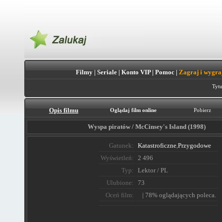
Filmy
|
Seriale
|
Konto VIP
|
Pomoc
|
Zagraj i wygra
Tytu
Opis filmu
Oglądaj film online
Pobierz
Wyspa piratów / McCinsey's Island (1998)
Gatunek:
Katastroficzne
,
Przygodowe
Wyświetleń:
2 496
Typ:
Lektor / PL
Ulubione:
73
Oceń film:
| 78% oglądających poleca.