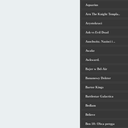
Aquarius
Arn The Knight Templa..
Arystokraci
Ash vs Evil Dead
Auschwitz. Nazisci i ..
Awake
Awkward.
Bajer w Bel-Air
Bananowy Doktor
Barter Kings
Battlestar Galactica
Bedlam
Believe
Ben 10: Obca potęga