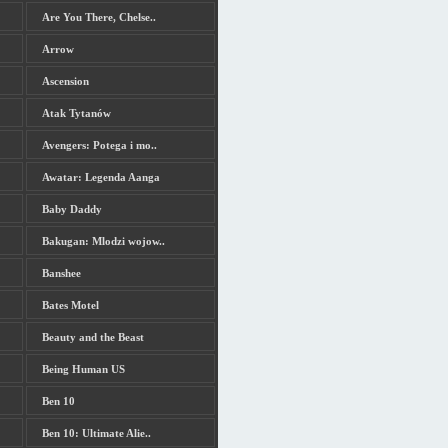
Are You There, Chelse..
Arrow
Ascension
Atak Tytanów
Avengers: Potega i mo..
Awatar: Legenda Aanga
Baby Daddy
Bakugan: Mlodzi wojow..
Banshee
Bates Motel
Beauty and the Beast
Being Human US
Ben 10
Ben 10: Ultimate Alie..