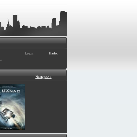
Login:
Hasło:
ło
Następne »