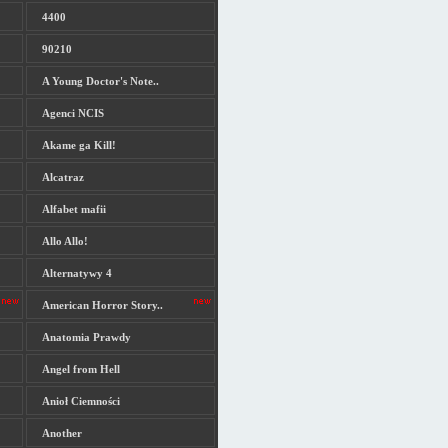
4400
90210
A Young Doctor's Note..
Agenci NCIS
Akame ga Kill!
Alcatraz
Alfabet mafii
Allo Allo!
Alternatywy 4
American Horror Story..
Anatomia Prawdy
Angel from Hell
Anioł Ciemności
Another