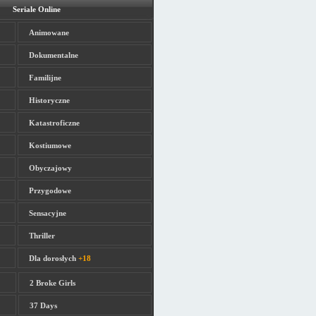
Seriale Online
Animowane
Dokumentalne
Familijne
Historyczne
Katastroficzne
Kostiumowe
Obyczajowy
Przygodowe
Sensacyjne
Thriller
Dla dorosłych
+18
2 Broke Girls
37 Days