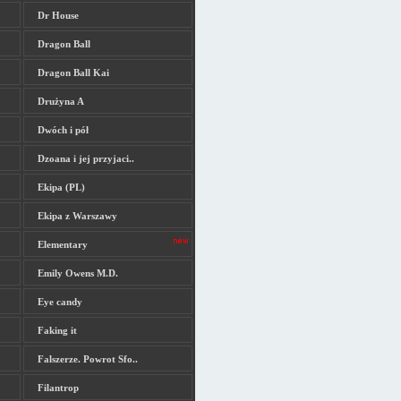
Dr House
Dragon Ball
Dragon Ball Kai
Drużyna A
Dwóch i pół
Dzoana i jej przyjaci..
Ekipa (PL)
Ekipa z Warszawy
Elementary
Emily Owens M.D.
Eye candy
Faking it
Falszerze. Powrot Sfo..
Filantrop