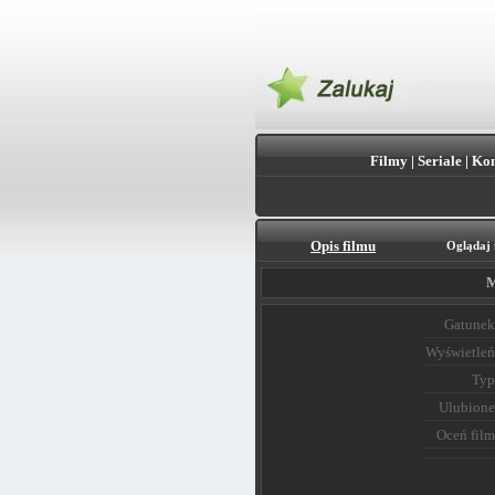
Filmy
|
Seriale
|
Kon
Opis filmu
Oglądaj 
M
Gatunek
Wyświetleń
Typ
Ulubione
Oceń film