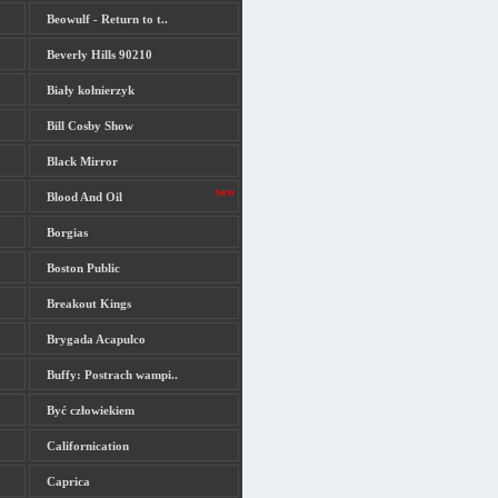
Beowulf - Return to t..
Beverly Hills 90210
Biały kołnierzyk
Bill Cosby Show
Black Mirror
Blood And Oil
Borgias
Boston Public
Breakout Kings
Brygada Acapulco
Buffy: Postrach wampi..
Być człowiekiem
Californication
Caprica