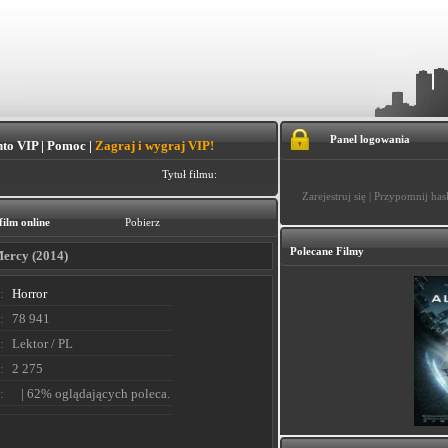
Panel logowania
to VIP
|
Pomoc
|
Zagraj i wygraj VIP!
Tytuł filmu:
Zarejestruj się
|
Przypomnij has
film online
Pobierz
Polecane Filmy
ercy (2014)
:
Horror
:
78 941
:
Lektor / PL
:
2 275
:
| 62% oglądających poleca.