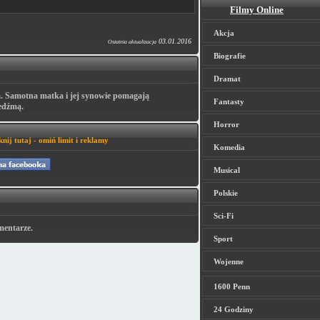
Filmy Online
Akcja
03.01.2016
Ostatnia aktualizacja
Biografie
Dramat
. Samotna matka i jej synowie pomagają
Fantasty
iedźmą.
Horror
knij tutaj - omiń limit i reklamy
Komedia
Musical
Polskie
Sci-Fi
mentarze.
Sport
Wojenne
1600 Penn
24 Godziny