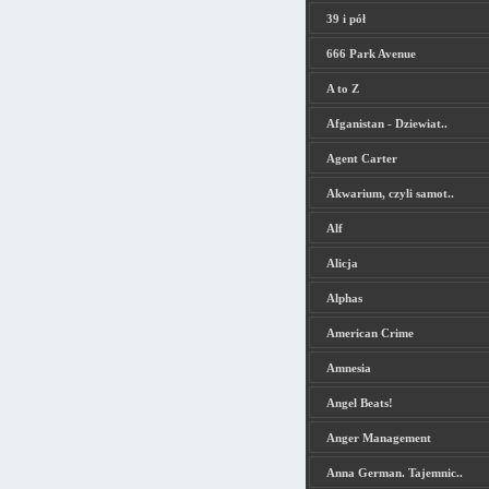
39 i pół
666 Park Avenue
A to Z
Afganistan - Dziewiat..
Agent Carter
Akwarium, czyli samot..
Alf
Alicja
Alphas
American Crime
Amnesia
Angel Beats!
Anger Management
Anna German. Tajemnic..