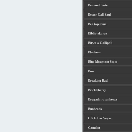
Ben and Kate
Better Call Saul
Bez tajemnic
Bibliotekarze
Bitwa o Gallipoli
Blackout
Blue Mountain State
Boss
Breaking Bad
Brickleberry
Brygada ratunkowa
Bunheads
C.S.I: Las Vegas
Camelot