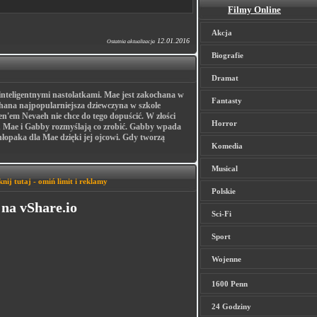
Filmy Online
Akcja
12.01.2016
Ostatnia aktualizacja
Biografie
Dramat
inteligentnymi nastolatkami. Mae jest zakochana w
Fantasty
chana najpopularniejsza dziewczyna w szkole
n'em Nevaeh nie chce do tego dopuścić. W złości
Horror
 Mae i Gabby rozmyślają co zrobić. Gabby wpada
opaka dla Mae dzięki jej ojcowi. Gdy tworzą
Komedia
Musical
knij tutaj - omiń limit i reklamy
Polskie
na vShare.io
Sci-Fi
Sport
Wojenne
1600 Penn
24 Godziny