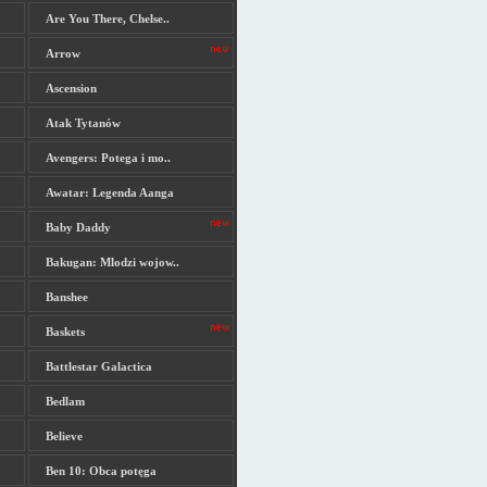
Are You There, Chelse..
Arrow
Ascension
Atak Tytanów
Avengers: Potega i mo..
Awatar: Legenda Aanga
Baby Daddy
Bakugan: Mlodzi wojow..
Banshee
Baskets
Battlestar Galactica
Bedlam
Believe
Ben 10: Obca potęga