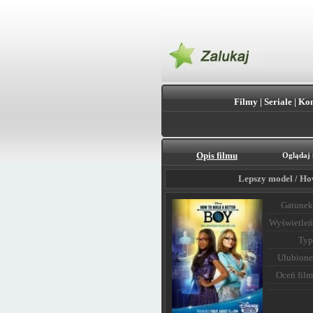
Filmy
|
Seriale
|
Kon
Opis filmu
Oglądaj 
Lepszy model / How
Gatunek
Wyświetleń
Typ
Ulubione
Oceń film