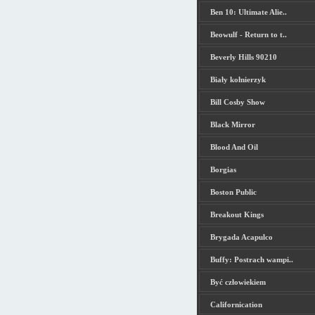
Ben 10: Ultimate Alie..
Beowulf - Return to t..
Beverly Hills 90210
Biały kołnierzyk
Bill Cosby Show
Black Mirror
Blood And Oil
Borgias
Boston Public
Breakout Kings
Brygada Acapulco
Buffy: Postrach wampi..
Być człowiekiem
Californication