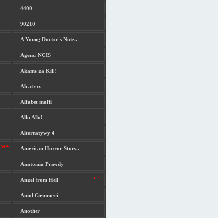
4400
90210
A Young Doctor's Note..
Agenci NCIS
Akame ga Kill!
Alcatraz
Alfabet mafii
Allo Allo!
Alternatywy 4
American Horror Story..
Anatomia Prawdy
Angel from Hell
Anioł Ciemności
Another