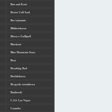
Ben and Kate
Better Call Saul
Bez tajemnic
Bibliotekarze
Bitwa o Gallipoli
Blackout
Blue Mountain State
Boss
Breaking Bad
Brickleberry
Brygada ratunkowa
Bunheads
C.S.I: Las Vegas
Camelot