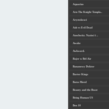
Aquarius
Arn The Knight Templa..
Arystokraci
Ash vs Evil Dead
Auschwitz. Nazisci i ..
Awake
Awkward.
Bajer w Bel-Air
Bananowy Doktor
Barter Kings
Bates Motel
Beauty and the Beast
Being Human US
Ben 10