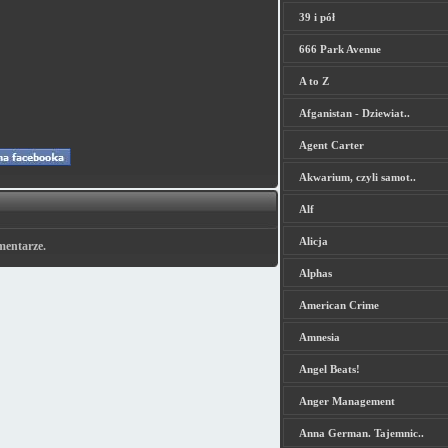
39 i pół
666 Park Avenue
A to Z
Afganistan - Dziewiat..
Agent Carter
Akwarium, czyli samot..
Alf
Alicja
mentarze.
Alphas
American Crime
Amnesia
Angel Beats!
Anger Management
Anna German. Tajemnic..