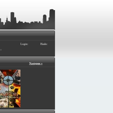
Login:
Hasło:
ło
Następne »