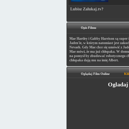
Lubisz Zalukaj.tv?
Opis Filmu
Mae Hartley i Gabby Harrison są super 
Jaden'ie, w którym natomiast jest zako
Nevaeh. Gdy Mae chce się umówić z Jade
Mae mówi, że ma już chłopaka. W domu
na pomysł by zbudować robotycznego chł
chłopaka dają mu na imię Albert.
Oglądaj Film Online
Kli
Ogladaj 