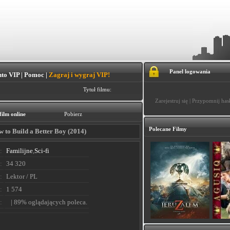
Panel logowania
to VIP
|
Pomoc
|
Zagraj i wygraj VIP!
Tytuł filmu:
Zarejestruj się
|
Przypomnij has
film online
Pobierz
Polecane Filmy
 to Build a Better Boy (2014)
:
Familijne
,
Sci-fi
:
34 320
:
Lektor / PL
:
1 574
:
| 89% oglądających poleca.