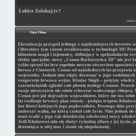
Lubisz Zalukaj.tv?
Ostatnia 
Opis Filmu
Ekranizacja przygód jednego z najsłynniejszych herosów w 
i literatury tym razem zrealizowana w technologii 3D! Prze
klimatem magii i tajemnicy, obfitujący w spektakularne sce
efekty specjalne, nowy „Conan Barbarzyńca 3D” nie jest k
cyklu sprzed lat lecz zupełnie nowym otwarciem opowieści
herosa z Cimmerii. Conan od najmłodszych lat przejawia t
wojownika. Jednak nim zdąży dorosnąć w jego rodzinnych 
rozgorzeje krwawa wojna. Khalar Singh – potężny władca 
czarnoksiężnik zgładzi całe plemię małego Conana. Prawie 
swoje nieszczęście nie zdoła schwytać walecznego chłopca. M
Conan jest już dojrzałym wojownikiem, który nie ma sobi
lat realizuje krwawy plan zemsty - podąża tropem Khalara 
bez litości kolejnych jego popleczników. Pewnego dnia przy
zmierzyć walkę, na którą czekał całe życie. Nim jednak do n
musi ocalić z jego rąk dziedziczkę odwiecznej mocy władc
Jeśli Khalarowi uda się złożyć rytualną ofiarę z jej życia, p
drzemiąca w niej moc i stanie się niepokonany.