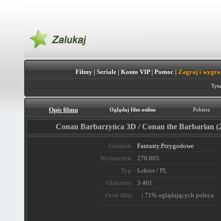
Filmy
|
Seriale
|
Konto VIP
|
Pomoc
|
Zagraj i wygra
Tytu
Opis filmu
Oglądaj film online
Pobierz
Conan Barbarzyńca 3D / Conan the Barbarian (
Gatunek:
Fantasty
,
Przygodowe
Wyświetleń:
278 805
Typ:
Lektor / PL
Ulubione:
3 401
Oceń film:
| 71% oglądających poleca.