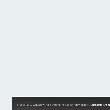
© 1809-2012 Zalukaj.tv Kino wszystkich filmów
filmy online
|
Regulamin
|
Pom