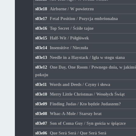
s03e18
Airborne / W powietrzu
s03e17
Fetal Position / Pozycja embrionalna
s03e16
Top Secret / Ściśle tajne
s03e15
Half-Wit / Półgłówek
s03e14
Insensitive / Nieczuła
s03e13
Needle in a Haystack / Igła w stogu siana
s03e12
One Day, One Room / Pewnego dnia, w jakimś
pokoju
s03e11
Words and Deeds / Czyny i słowa
s03e10
Merry Little Christmas / Wesołych Świąt
s03e09
Finding Judas / Kto będzie Judaszem?
s03e08
Whac-A-Mole / Starszy brat
s03e07
Son of Coma Guy / Syn gościa w śpiączce
s03e06
Que Será Será / Que Será Será