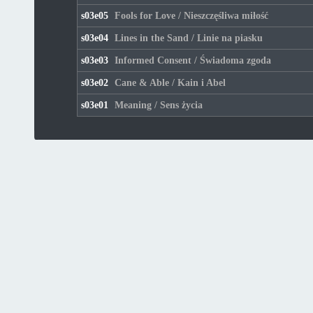
s03e05
Fools for Love / Nieszczęśliwa miłość
s03e04
Lines in the Sand / Linie na piasku
s03e03
Informed Consent / Świadoma zgoda
s03e02
Cane & Able / Kain i Abel
s03e01
Meaning / Sens życia