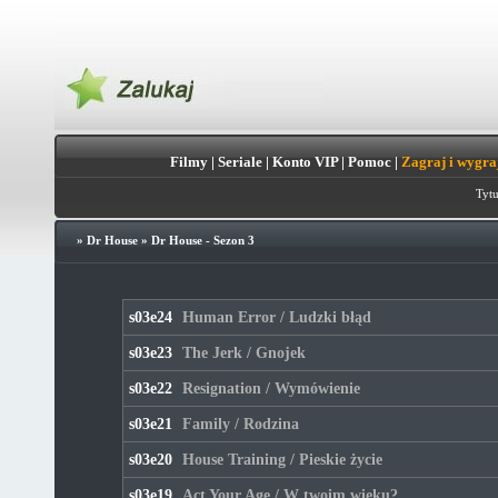
Filmy
|
Seriale
|
Konto VIP
|
Pomoc
|
Zagraj i wygra
Tytu
»
Dr House
»
Dr House - Sezon 3
s03e24
Human Error / Ludzki błąd
s03e23
The Jerk / Gnojek
s03e22
Resignation / Wymówienie
s03e21
Family / Rodzina
s03e20
House Training / Pieskie życie
s03e19
Act Your Age / W twoim wieku?