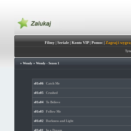
Filmy
|
Seriale
|
Konto VIP
|
Pomoc
|
Zagraj i wygra
Tytu
»
Wendy
»
Wendy - Sezon 1
s01e06
Catch Me
s01e05
Crushed
s01e04
To Believe
s01e03
Follow Me
s01e02
Darkness and Light
s01e01
In a Dream