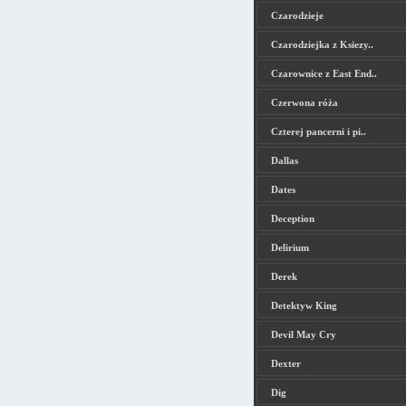
Czarodzieje
Czarodziejka z Ksiezy..
Czarownice z East End..
Czerwona róża
Czterej pancerni i pi..
Dallas
Dates
Deception
Delirium
Derek
Detektyw King
Devil May Cry
Dexter
Dig