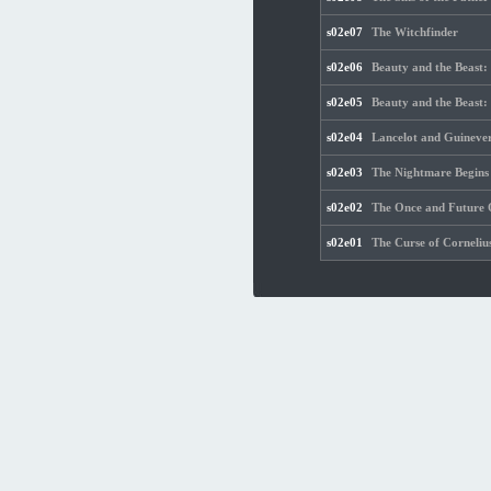
s02e07
The Witchfinder
s02e06
Beauty and the Beast:
s02e05
Beauty and the Beast:
s02e04
Lancelot and Guineve
s02e03
The Nightmare Begins
s02e02
The Once and Future
s02e01
The Curse of Corneliu