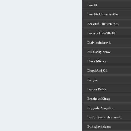
Ben 10
Ben 10: Ultimate Alie..
Beowulf - Return to t..
Beverly Hills 90210
Biały kołnierzyk
Bill Cosby Show
Black Mirror
Blood And Oil
Borgias
Boston Public
Breakout Kings
Brygada Acapulco
Buffy: Postrach wampi..
Być człowiekiem