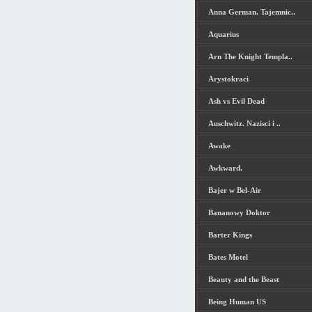
Anna German. Tajemnic..
Aquarius
Arn The Knight Templa..
Arystokraci
Ash vs Evil Dead
Auschwitz. Nazisci i ..
Awake
Awkward.
Bajer w Bel-Air
Bananowy Doktor
Barter Kings
Bates Motel
Beauty and the Beast
Being Human US