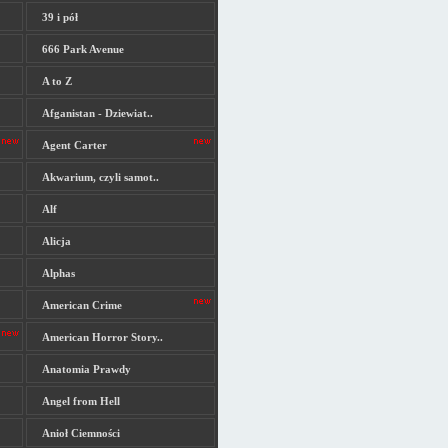
39 i pół
666 Park Avenue
A to Z
Afganistan - Dziewiat..
Agent Carter
Akwarium, czyli samot..
Alf
Alicja
Alphas
American Crime
American Horror Story..
Anatomia Prawdy
Angel from Hell
Anioł Ciemności