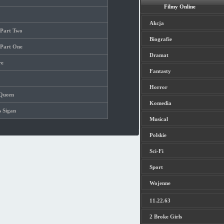
Filmy Online
Akcja
 Part Two
Biografie
 Part One
Dramat
re
Fantasty
Horror
 Queen
Komedia
s Sigan
Musical
Polskie
Sci-Fi
Sport
Wojenne
11.22.63
2 Broke Girls