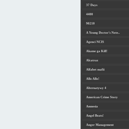
37 Days
4400
90210
A Young Doctor's Note..
Agenci NCIS
Akame ga Kill!
Alcatraz
Alfabet mafii
Allo Allo!
Alternatywy 4
American Crime Story
Amnesia
Angel Beats!
Anger Management