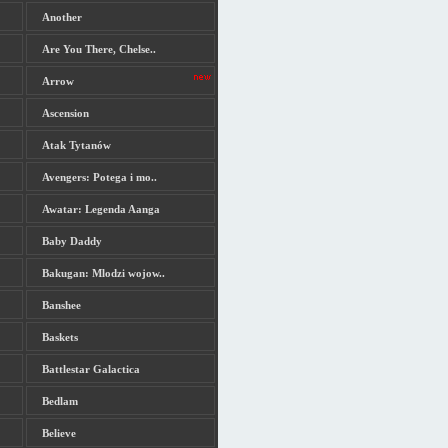
Another
Are You There, Chelse..
Arrow
Ascension
Atak Tytanów
Avengers: Potega i mo..
Awatar: Legenda Aanga
Baby Daddy
Bakugan: Mlodzi wojow..
Banshee
Baskets
Battlestar Galactica
Bedlam
Believe