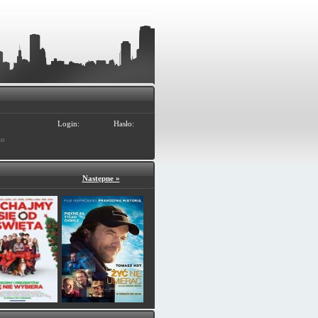
Login:
Hasło:
ło
Następne »