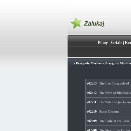
Filmy
|
Seriale
|
Kon
»
Przygody Merlina
»
Przygody Merlina 
s02e13
The Last Dragonlord
s02e12
The Fires of Idirsholas
s02e11
The Witch's Quickenin
s02e10
Sweet Dreams
s02e09
The Lady of the Lake
s02e08
The Sins of the Father