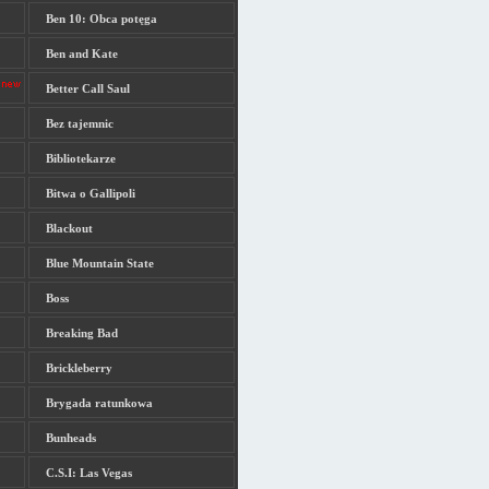
Ben 10: Obca potęga
Ben and Kate
Better Call Saul
Bez tajemnic
Bibliotekarze
Bitwa o Gallipoli
Blackout
Blue Mountain State
Boss
Breaking Bad
Brickleberry
Brygada ratunkowa
Bunheads
C.S.I: Las Vegas