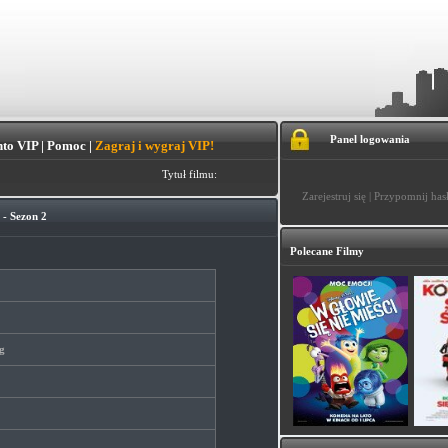
Panel logowania
to VIP
|
Pomoc
|
Zagraj i wygraj VIP!
Tytuł filmu:
Zarejestruj się
|
Przypomnij has
- Sezon 2
Polecane Filmy
g