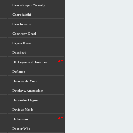
Czarodzieje z Waverly..
Czarodziejki
Czas honoru
Czerwony Orzeł
Czysta Krew
Daredevil
DC Legends of Tomorro..
Defiance
Demony da Vinci
Detektyw Amsterdam
Detonator Orgun
Devious Maids
Dickensian
Doctor Who