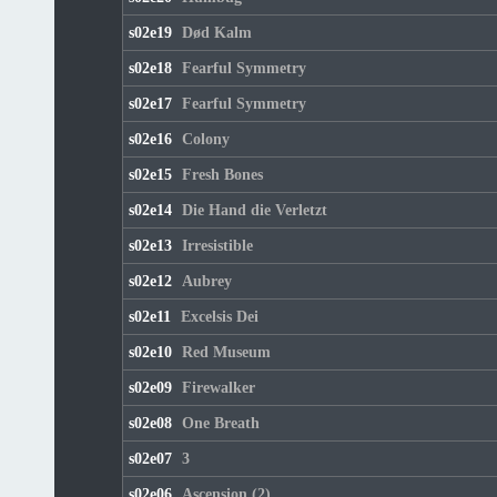
s02e19
Død Kalm
s02e18
Fearful Symmetry
s02e17
Fearful Symmetry
s02e16
Colony
s02e15
Fresh Bones
s02e14
Die Hand die Verletzt
s02e13
Irresistible
s02e12
Aubrey
s02e11
Excelsis Dei
s02e10
Red Museum
s02e09
Firewalker
s02e08
One Breath
s02e07
3
s02e06
Ascension (2)