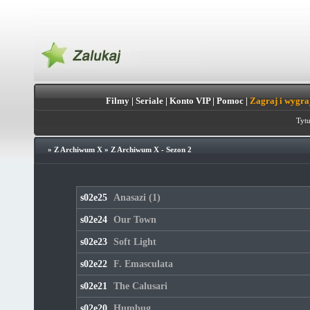
Filmy
|
Seriale
|
Konto VIP
|
Pomoc
|
Zagraj i wygra
Tytu
»
Z Archiwum X
»
Z Archiwum X - Sezon 2
s02e25
Anasazi (1)
s02e24
Our Town
s02e23
Soft Light
s02e22
F. Emasculata
s02e21
The Calusari
s02e20
Humbug