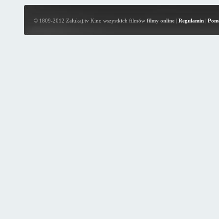
© 1809-2012 Zalukaj.tv Kino wszystkich filmów
filmy online
|
Regulamin
|
Pom