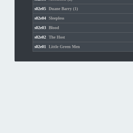
s02e05
Duane Barry (1)
s02e04
Sleepless
s02e03
Blood
s02e02
The Host
s02e01
Little Green Men