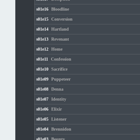
s01e16
Bloodline
s01e15
Conversion
s01e14
Hartland
s01e13
Revenant
s01e12
Home
s01e11
Confession
s01e10
Sacrifice
s01e09
Puppeteer
s01e08
Denna
s01e07
Identity
s01e06
Elixir
s01e05
Listener
s01e04
Brennidon
s01e03
Bounty