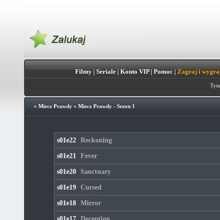
Filmy
|
Seriale
|
Konto VIP
|
Pomoc
|
Zagraj i wygra
Tytu
»
Miecz Prawdy
»
Miecz Prawdy - Sezon 1
s01e22
Reckoning
s01e21
Fever
s01e20
Sanctuary
s01e19
Cursed
s01e18
Mirror
s01e17
Deception