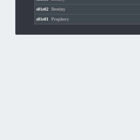
s01e02
Destiny
s01e01
Prophecy