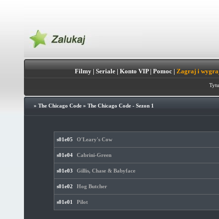
Filmy
|
Seriale
|
Konto VIP
|
Pomoc
|
Zagraj i wygra
Tytu
»
The Chicago Code
»
The Chicago Code - Sezon 1
s01e05
O'Leary's Cow
s01e04
Cabrini-Green
s01e03
Gillis, Chase & Babyface
s01e02
Hog Butcher
s01e01
Pilot