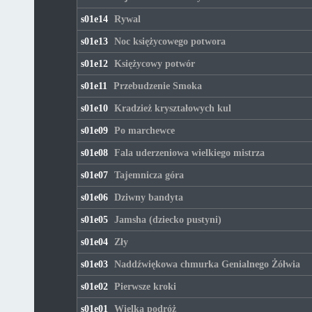
s01e14
Rywal
s01e13
Noc księżycowego potwora
s01e12
Księżycowy potwór
s01e11
Przebudzenie Smoka
s01e10
Kradzież kryształowych kul
s01e09
Po marchewce
s01e08
Fala uderzeniowa wielkiego mistrza
s01e07
Tajemnicza góra
s01e06
Dziwny bandyta
s01e05
Jamsha (dziecko pustyni)
s01e04
Zły
s01e03
Naddźwiękowa chmurka Genialnego Żółwia
s01e02
Pierwsze kroki
s01e01
Wielka podróż