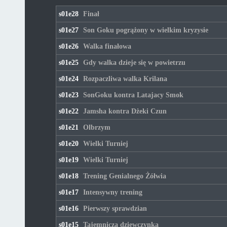
s01e28
Finał
s01e27
Son Goku pogrążony w wielkim kryzysie
s01e26
Walka finałowa
s01e25
Gdy walka dzieje się w powietrzu
s01e24
Rozpaczliwa walka Krilana
s01e23
SonGoku kontra Latajacy Smok
s01e22
Jamsha kontra Dżeki Czun
s01e21
Olbrzym
s01e20
Wielki Turniej
s01e19
Wielki Turniej
s01e18
Trening Genialnego Żółwia
s01e17
Intensywny trening
s01e16
Pierwszy sprawdzian
s01e15
Tajemnicza dziewczynka