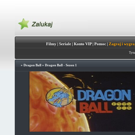
Filmy
|
Seriale
|
Konto VIP
|
Pomoc
|
Zagraj i wygra
Tytu
»
Dragon Ball
»
Dragon Ball - Sezon 1