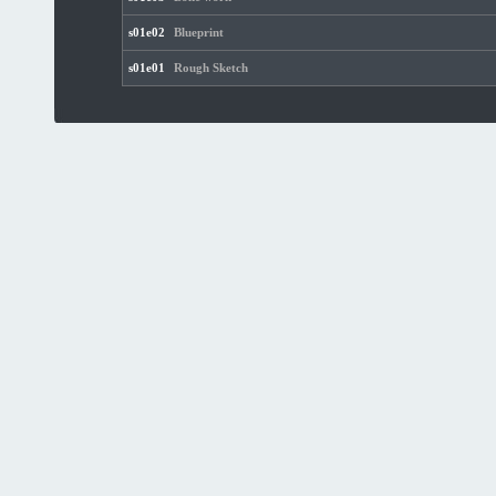
s01e02
Blueprint
s01e01
Rough Sketch