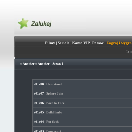
Filmy
|
Seriale
|
Konto VIP
|
Pomoc
|
Zagraj i wygra
Tytu
»
Another
»
Another - Sezon 1
s01e08
Hair stand
s01e07
Sphere Join
s01e06
Face to Face
s01e05
Build limbs
s01e04
Put flesh
s01e03
Bone work