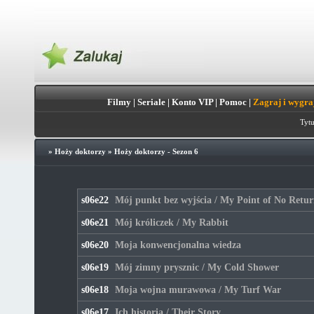
Filmy
|
Seriale
|
Konto VIP
|
Pomoc
|
Zagraj i wygra
Tytu
»
Hoży doktorzy
»
Hoży doktorzy - Sezon 6
s06e22
Mój punkt bez wyjścia / My Point of No Retu
s06e21
Mój króliczek / My Rabbit
s06e20
Moja konwencjonalna wiedza
s06e19
Mój zimny prysznic / My Cold Shower
s06e18
Moja wojna murawowa / My Turf War
s06e17
Ich historia / Their Story