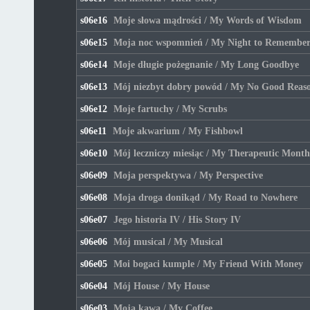
s06e16
Moje słowa mądrości / My Words of Wisdom
s06e15
Moja noc wspomnień / My Night to Remembe
s06e14
Moje długie pożegnanie / My Long Goodbye
s06e13
Mój niezbyt dobry powód / My No Good Reas
s06e12
Moje fartuchy / My Scrubs
s06e11
Moje akwarium / My Fishbowl
s06e10
Mój leczniczy miesiąc / My Therapeutic Month
s06e09
Moja perspektywa / My Perspective
s06e08
Moja droga donikąd / My Road to Nowhere
s06e07
Jego historia IV / His Story IV
s06e06
Mój musical / My Musical
s06e05
Moi bogaci kumple / My Friend With Money
s06e04
Mój House / My House
s06e03
Moja kawa / My Coffee