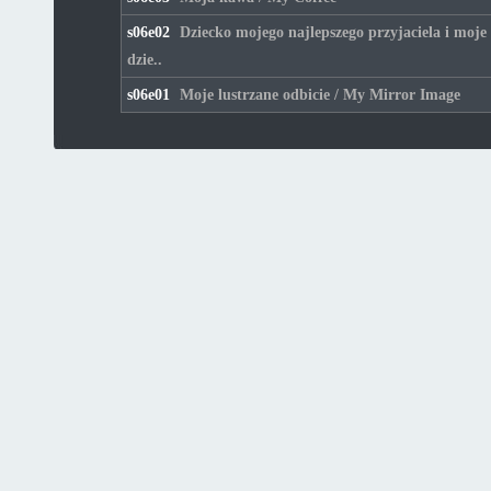
s06e02
Dziecko mojego najlepszego przyjaciela i moje
dzie..
s06e01
Moje lustrzane odbicie / My Mirror Image