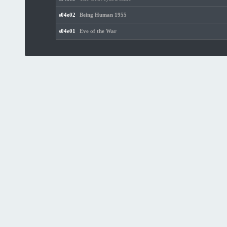
s04e02
Being Human 1955
s04e01
Eve of the War