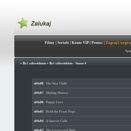
Filmy
|
Seriale
|
Konto VIP
|
Pomoc
|
Zagraj i wygra
Tytu
»
Być człowiekiem
»
Być człowiekiem - Sezon 4
s04e08
The War Child
s04e07
Making History
s04e06
Puppy Love
s04e05
Hold the Front Page
s04e04
A Spectre Calls
s04e03
The Graveyard Shift