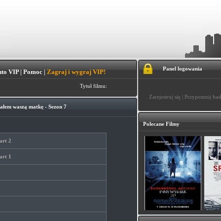
Panel logowania
to VIP
|
Pomoc
|
Zagraj i wygraj VIP!
Tytuł filmu:
Zarejestruj się
|
Przypomnij has
ałem waszą matkę - Sezon 7
Polecane Filmy
art 2
art 1