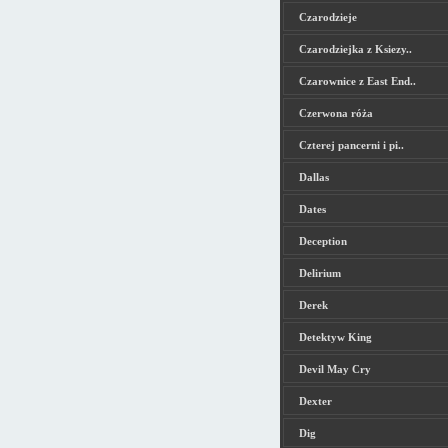
Czarodzieje
Czarodziejka z Ksiezy..
Czarownice z East End..
Czerwona róża
Czterej pancerni i pi..
Dallas
Dates
Deception
Delirium
Derek
Detektyw King
Devil May Cry
Dexter
Dig