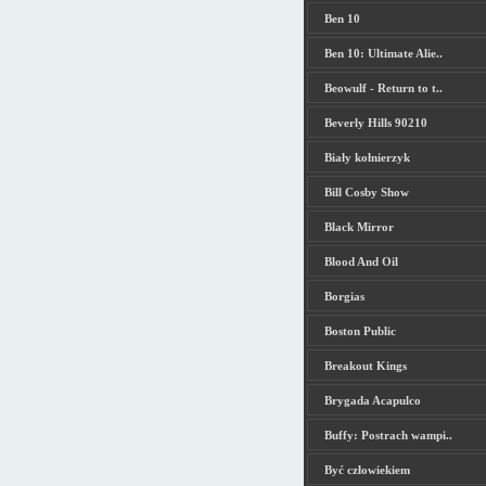
Ben 10
Ben 10: Ultimate Alie..
Beowulf - Return to t..
Beverly Hills 90210
Biały kołnierzyk
Bill Cosby Show
Black Mirror
Blood And Oil
Borgias
Boston Public
Breakout Kings
Brygada Acapulco
Buffy: Postrach wampi..
Być człowiekiem