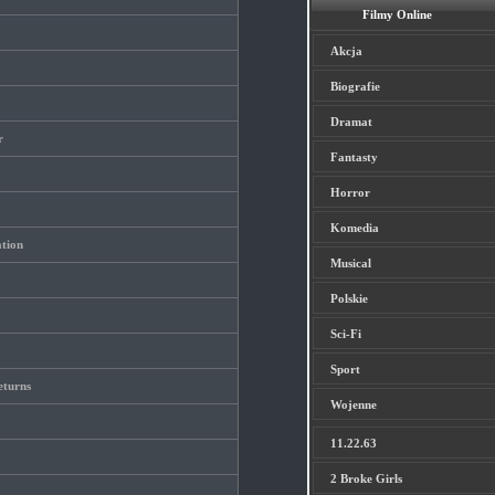
Filmy Online
Akcja
Biografie
Dramat
r
Fantasty
Horror
Komedia
ation
Musical
Polskie
Sci-Fi
Sport
eturns
Wojenne
11.22.63
2 Broke Girls