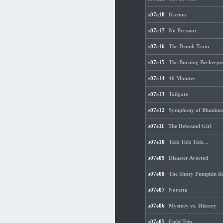
s07e18
Karma
s07e17
No Pressure
s07e16
The Drunk Train
s07e15
The Burning Beekeepe
s07e14
46 Minutes
s07e13
Tailgate
s07e12
Symphony of Illumint
s07e11
The Rebound Girl
s07e10
Tick Tick Tick…
s07e09
Disaster Averted
s07e08
The Slutty Pumpkin R
s07e07
Noretta
s07e06
Mystery vs. History
s07e05
Field Trip