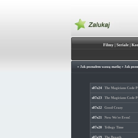
Filmy
|
Seriale
|
Kon
»
Jak poznałem waszą matkę
»
Jak pozn
s07e24
The Magicians Code P
s07e23
The Magicians Code P
s07e22
Good Crazy
s07e21
Now We're Even!
s07e20
Trilogy Time
s07e19
The Broath