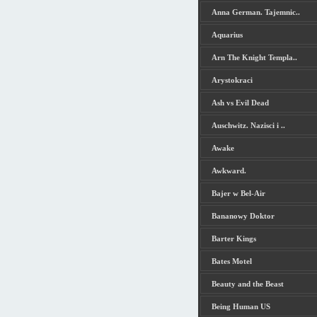
Anna German. Tajemnic..
Aquarius
Arn The Knight Templa..
Arystokraci
Ash vs Evil Dead
Auschwitz. Nazisci i ..
Awake
Awkward.
Bajer w Bel-Air
Bananowy Doktor
Barter Kings
Bates Motel
Beauty and the Beast
Being Human US