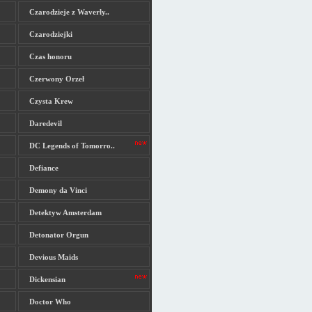
Czarodzieje z Waverly..
Czarodziejki
Czas honoru
Czerwony Orzeł
Czysta Krew
Daredevil
DC Legends of Tomorro..
Defiance
Demony da Vinci
Detektyw Amsterdam
Detonator Orgun
Devious Maids
Dickensian
Doctor Who