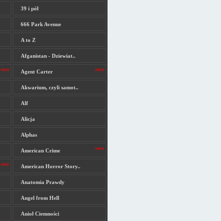
39 i pół
666 Park Avenue
A to Z
Afganistan - Dziewiat..
Agent Carter
Akwarium, czyli samot..
Alf
Alicja
Alphas
American Crime
American Horror Story..
Anatomia Prawdy
Angel from Hell
Anioł Ciemności