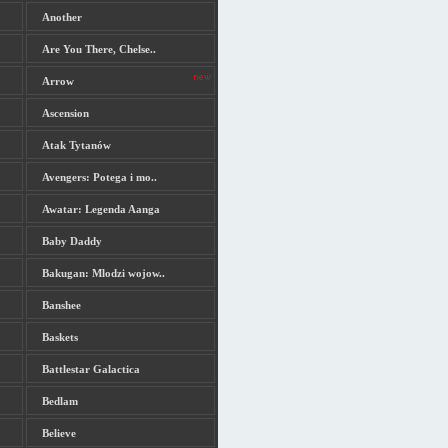
Another
Are You There, Chelse..
Arrow
Ascension
Atak Tytanów
Avengers: Potega i mo..
Awatar: Legenda Aanga
Baby Daddy
Bakugan: Mlodzi wojow..
Banshee
Baskets
Battlestar Galactica
Bedlam
Believe