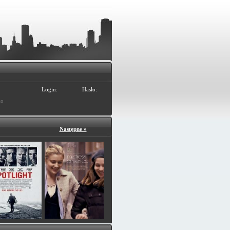
Login:
Hasło:
ło
Następne »