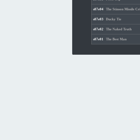
s07e04
The Stinson Missile Cri
s07e03
Ducky Tie
s07e02
The Naked Truth
s07e01
The Best Man