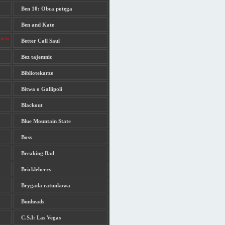
Ben 10: Obca potęga
Ben and Kate
Better Call Saul
Bez tajemnic
Bibliotekarze
Bitwa o Gallipoli
Blackout
Blue Mountain State
Boss
Breaking Bad
Brickleberry
Brygada ratunkowa
Bunheads
C.S.I: Las Vegas