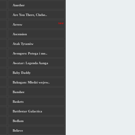
Another
Are You There, Chelse..
Arrow
Ascension
Atak Tytanów
Avengers: Potega i mo..
Awatar: Legenda Aanga
Baby Daddy
Bakugan: Mlodzi wojow..
Banshee
Baskets
Battlestar Galactica
Bedlam
Believe