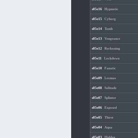
s05e16
Hypnotic
s05e15
Cyborg
s05e14
Tomb
s05e13
Vengeance
s05e12
Reckoning
s05e11
Lockdown
s05e10
Fanatic
s05e09
Lexmas
s05e08
Solitude
s05e07
Splinter
s05e06
Exposed
s05e05
Thirst
s05e04
Aqua
s05e03
Hidden