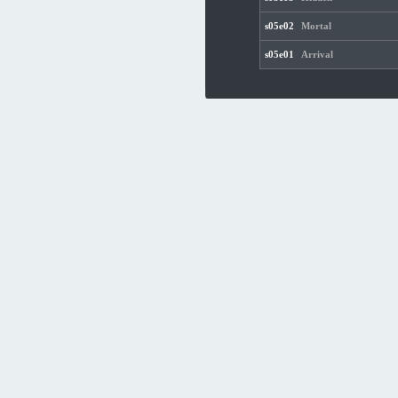
s05e02
Mortal
s05e01
Arrival