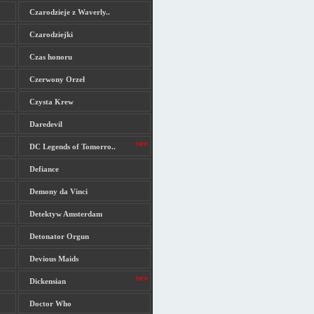
Czarodzieje z Waverly..
Czarodziejki
Czas honoru
Czerwony Orzeł
Czysta Krew
Daredevil
DC Legends of Tomorro..
Defiance
Demony da Vinci
Detektyw Amsterdam
Detonator Orgun
Devious Maids
Dickensian
Doctor Who