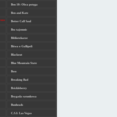
Ben 10: Obca potęga
Ben and Kate
Better Call Saul
Bez tajemnic
Bibliotekarze
Bitwa o Gallipoli
Blackout
Blue Mountain State
Boss
Breaking Bad
Brickleberry
Brygada ratunkowa
Bunheads
C.S.I: Las Vegas