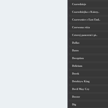
Czarodzieje
Czarodziejka z Ksiezy..
Czarownice z East End..
Czerwona róża
Czterej pancerni i pi..
Dallas
Dates
Deception
Delirium
Derek
Detektyw King
Devil May Cry
Dexter
Dig