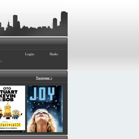
Login:
Hasło:
ło
Następne »