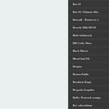
Ben 10
Ben 10: Ultimate Alie..
Beowulf - Return to t..
Beverly Hills 90210
Biały kołnierzyk
Bill Cosby Show
Black Mirror
Blood And Oil
Borgias
Boston Public
Breakout Kings
Brygada Acapulco
Buffy: Postrach wampi..
Być człowiekiem