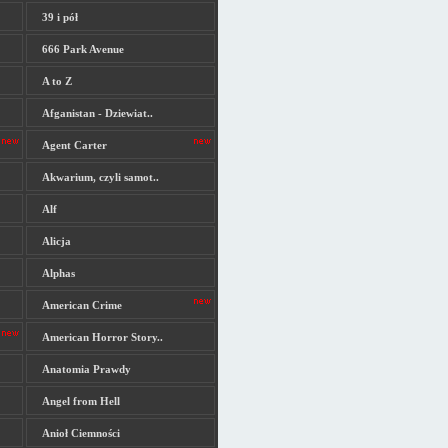
39 i pół
666 Park Avenue
A to Z
Afganistan - Dziewiat..
Agent Carter
Akwarium, czyli samot..
Alf
Alicja
Alphas
American Crime
American Horror Story..
Anatomia Prawdy
Angel from Hell
Anioł Ciemności