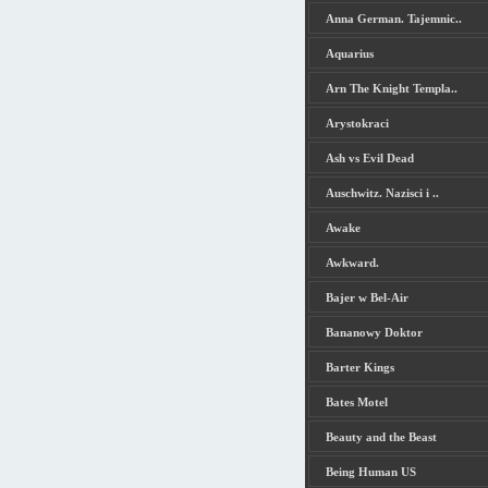
Anna German. Tajemnic..
Aquarius
Arn The Knight Templa..
Arystokraci
Ash vs Evil Dead
Auschwitz. Nazisci i ..
Awake
Awkward.
Bajer w Bel-Air
Bananowy Doktor
Barter Kings
Bates Motel
Beauty and the Beast
Being Human US