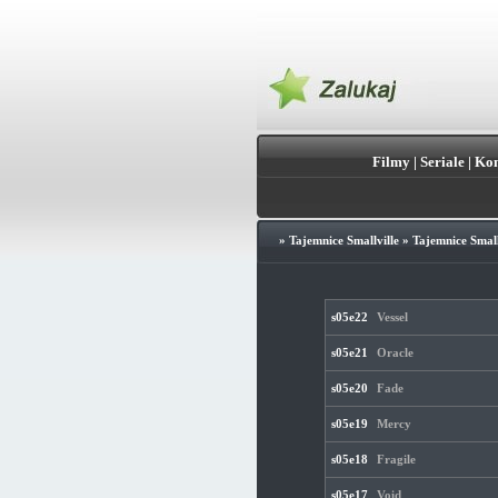
Filmy
|
Seriale
|
Kon
»
Tajemnice Smallville
»
Tajemnice Small
s05e22
Vessel
s05e21
Oracle
s05e20
Fade
s05e19
Mercy
s05e18
Fragile
s05e17
Void