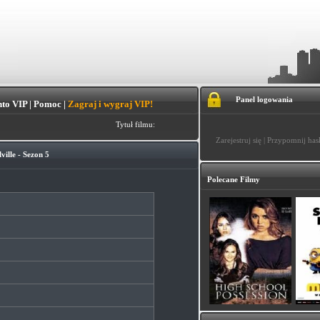
Panel logowania
to VIP
|
Pomoc
|
Zagraj i wygraj VIP!
Tytuł filmu:
Zarejestruj się
|
Przypomnij has
ville - Sezon 5
Polecane Filmy