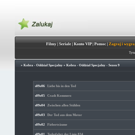
Filmy
|
Seriale
|
Konto VIP
|
Pomoc
|
Zagraj i wygra
Tytu
»
Kobra - Oddział Specjalny
»
Kobra - Oddział Specjalny - Sezon 9
s09e06
Liebe bis in den Tod
s09e05
Crash Kommerz
s09e04
Zwischen allen Stühlen
s09e03
Der Tod aus dem Motor
s09e02
Fieberträume
s09e01
Todesfahrt der Linie 834