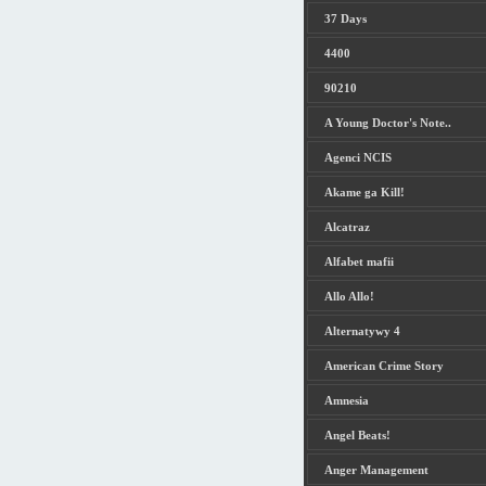
37 Days
4400
90210
A Young Doctor's Note..
Agenci NCIS
Akame ga Kill!
Alcatraz
Alfabet mafii
Allo Allo!
Alternatywy 4
American Crime Story
Amnesia
Angel Beats!
Anger Management