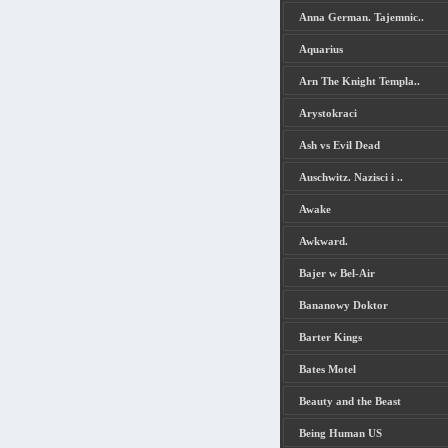
Anna German. Tajemnic..
Aquarius
Arn The Knight Templa..
Arystokraci
Ash vs Evil Dead
Auschwitz. Nazisci i ..
Awake
Awkward.
Bajer w Bel-Air
Bananowy Doktor
Barter Kings
Bates Motel
Beauty and the Beast
Being Human US