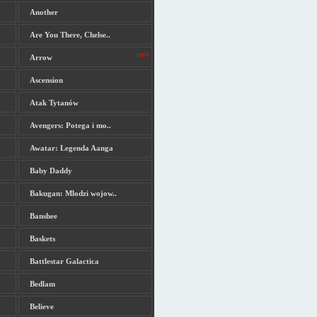
Another
Are You There, Chelse..
Arrow
Ascension
Atak Tytanów
Avengers: Potega i mo..
Awatar: Legenda Aanga
Baby Daddy
Bakugan: Mlodzi wojow..
Banshee
Baskets
Battlestar Galactica
Bedlam
Believe