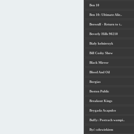
Ben 10
Ben 10: Ultimate Alie..
Beowulf - Return to t..
Beverly Hills 90210
Biały kołnierzyk
Bill Cosby Show
Black Mirror
Blood And Oil
Borgias
Boston Public
Breakout Kings
Brygada Acapulco
Buffy: Postrach wampi..
Być człowiekiem