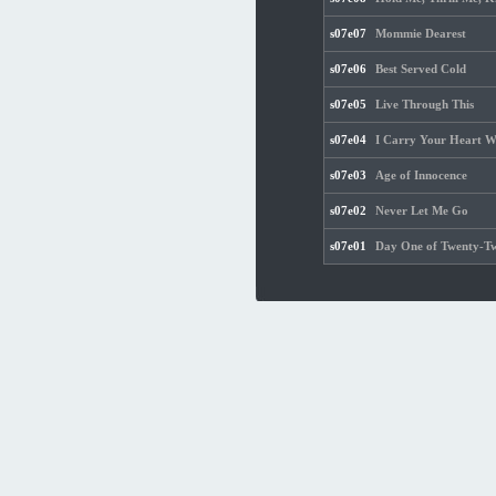
s07e07
Mommie Dearest
s07e06
Best Served Cold
s07e05
Live Through This
s07e04
I Carry Your Heart W
s07e03
Age of Innocence
s07e02
Never Let Me Go
s07e01
Day One of Twenty-Tw