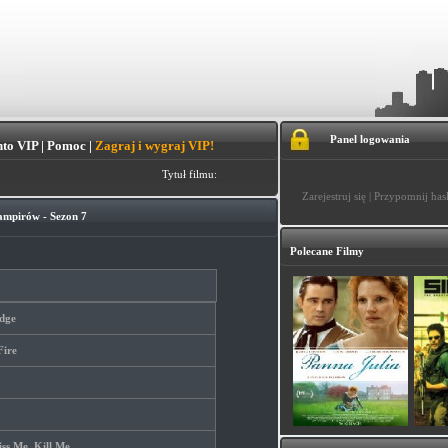
Panel logowania
to VIP
|
Pomoc
|
Zagraj i wygraj VIP!
Tytuł filmu:
Zarejestruj się
|
Przypomnij has
ampirów - Sezon 7
Polecane Filmy
dge
Fire
iss Me, Kill Me