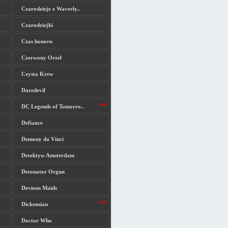
Czarodzieje z Waverly..
Czarodziejki
Czas honoru
Czerwony Orzeł
Czysta Krew
Daredevil
DC Legends of Tomorro..
Defiance
Demony da Vinci
Detektyw Amsterdam
Detonator Orgun
Devious Maids
Dickensian
Doctor Who