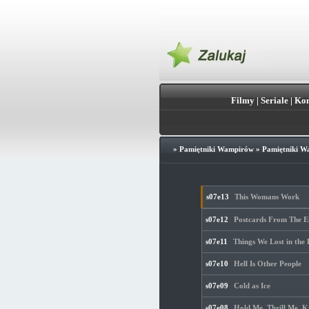
Filmy
|
Seriale
|
Kon
»
Pamiętniki Wampirów
»
Pamiętniki W
s07e13
This Womans Work
s07e12
Postcards From The E
s07e11
Things We Lost in the 
s07e10
Hell Is Other People
s07e09
Cold as Ice
s07e08
Hold Me, Thrill Me, K