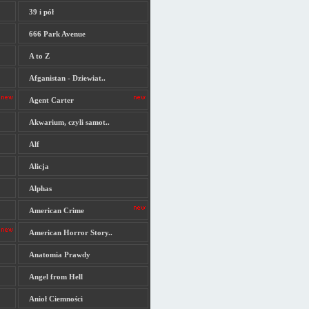
39 i pół
666 Park Avenue
A to Z
Afganistan - Dziewiat..
Agent Carter
Akwarium, czyli samot..
Alf
Alicja
Alphas
American Crime
American Horror Story..
Anatomia Prawdy
Angel from Hell
Anioł Ciemności