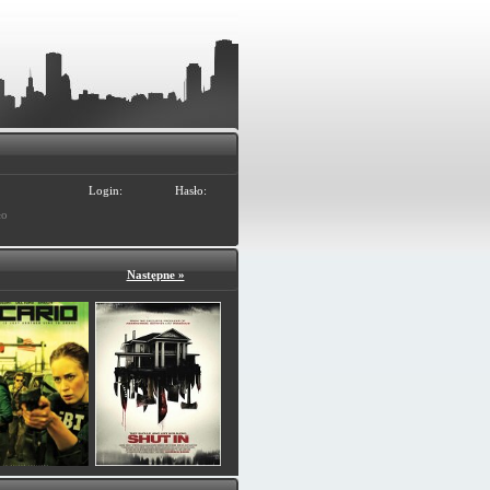
Login:
Hasło:
ło
Następne »