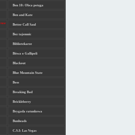
Ben 10: Obca potęga
Ben and Kate
Better Call Saul
Bez tajemnic
Bibliotekarze
Bitwa o Gallipoli
Blackout
Blue Mountain State
Boss
Breaking Bad
Brickleberry
Brygada ratunkowa
Bunheads
C.S.I: Las Vegas