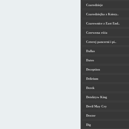
Czarodzieje
Czarodziejka z Ksiezy..
Czarownice z East End..
Czerwona róża
Czterej pancerni i pi..
Dallas
Dates
Deception
Delirium
Derek
Detektyw King
Devil May Cry
Dexter
Dig