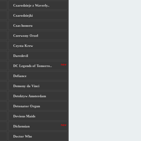
Czarodzieje z Waverly..
Czarodziejki
Czas honoru
Czerwony Orzeł
Czysta Krew
Daredevil
DC Legends of Tomorro..
Defiance
Demony da Vinci
Detektyw Amsterdam
Detonator Orgun
Devious Maids
Dickensian
Doctor Who