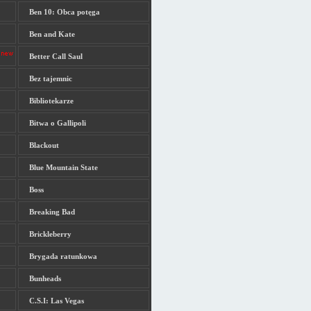
Ben 10: Obca potęga
Ben and Kate
Better Call Saul
Bez tajemnic
Bibliotekarze
Bitwa o Gallipoli
Blackout
Blue Mountain State
Boss
Breaking Bad
Brickleberry
Brygada ratunkowa
Bunheads
C.S.I: Las Vegas