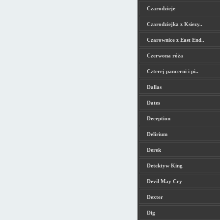
Czarodzieje
Czarodziejka z Ksiezy..
Czarownice z East End..
Czerwona róża
Czterej pancerni i pi..
Dallas
Dates
Deception
Delirium
Derek
Detektyw King
Devil May Cry
Dexter
Dig