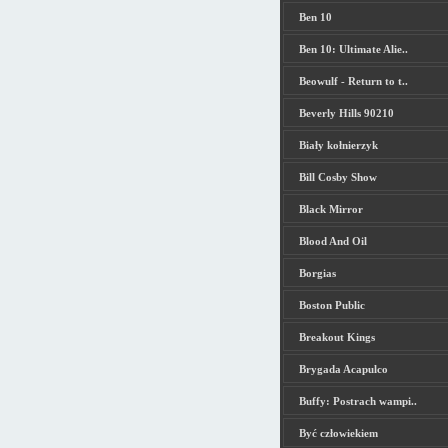
Ben 10
Ben 10: Ultimate Alie..
Beowulf - Return to t..
Beverly Hills 90210
Biały kołnierzyk
Bill Cosby Show
Black Mirror
Blood And Oil
Borgias
Boston Public
Breakout Kings
Brygada Acapulco
Buffy: Postrach wampi..
Być człowiekiem