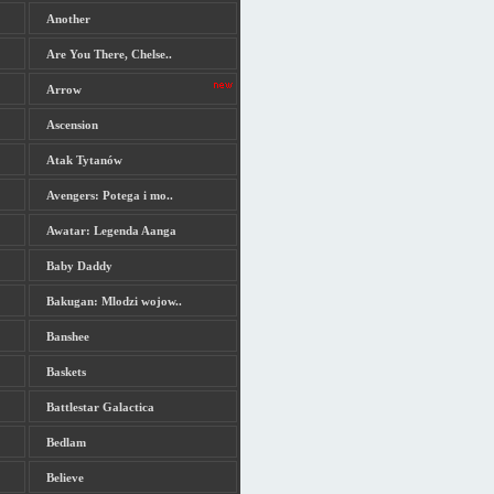
Another
Are You There, Chelse..
Arrow
Ascension
Atak Tytanów
Avengers: Potega i mo..
Awatar: Legenda Aanga
Baby Daddy
Bakugan: Mlodzi wojow..
Banshee
Baskets
Battlestar Galactica
Bedlam
Believe