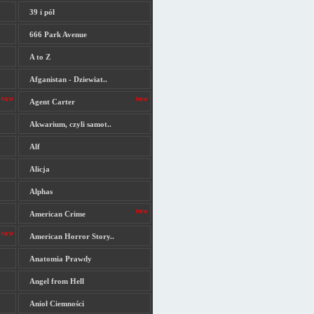
39 i pół
666 Park Avenue
A to Z
Afganistan - Dziewiat..
Agent Carter
Akwarium, czyli samot..
Alf
Alicja
Alphas
American Crime
American Horror Story..
Anatomia Prawdy
Angel from Hell
Anioł Ciemności