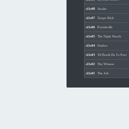
s11e08
Awake
s11e07
Target Rich
s11e06
Pariahville
s11e05
The Night Watch
s11e04
Outlaw
s11e03
Til Death Do Us Part
s11e02
The Witness
s11e01
The Job