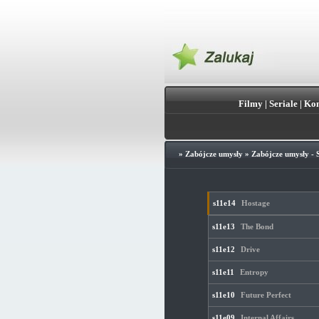
Filmy
|
Seriale
|
Kon
»
Zabójcze umysły
»
Zabójcze umysły - 
s11e14
Hostage
s11e13
The Bond
s11e12
Drive
s11e11
Entropy
s11e10
Future Perfect
s11e09
Internal Affairs