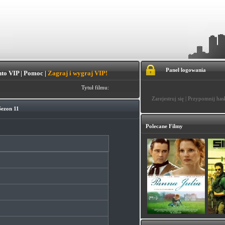
Panel logowania
to VIP
|
Pomoc
|
Zagraj i wygraj VIP!
Tytuł filmu:
Zarejestruj się
|
Przypomnij has
Sezon 11
Polecane Filmy