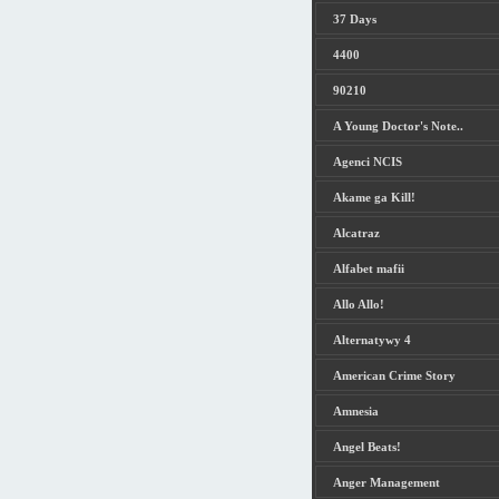
37 Days
4400
90210
A Young Doctor's Note..
Agenci NCIS
Akame ga Kill!
Alcatraz
Alfabet mafii
Allo Allo!
Alternatywy 4
American Crime Story
Amnesia
Angel Beats!
Anger Management