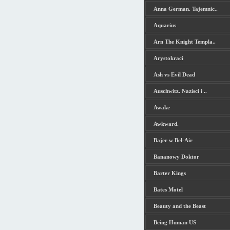
Anna German. Tajemnic..
Aquarius
Arn The Knight Templa..
Arystokraci
Ash vs Evil Dead
Auschwitz. Nazisci i ..
Awake
Awkward.
Bajer w Bel-Air
Bananowy Doktor
Barter Kings
Bates Motel
Beauty and the Beast
Being Human US