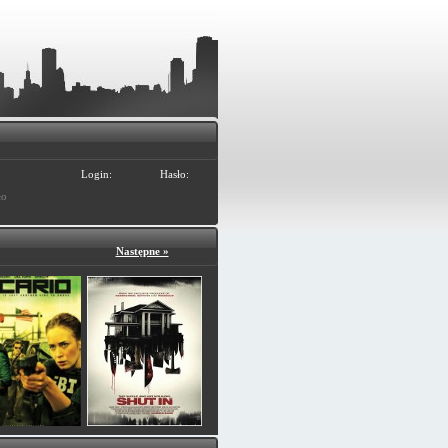
Login:
Hasło:
ło
Następne »