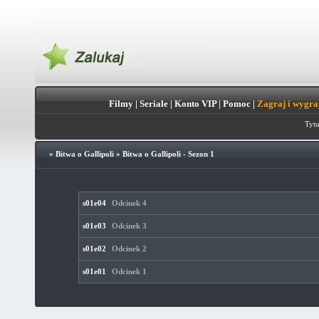
Filmy
|
Seriale
|
Konto VIP
|
Pomoc
|
Zagraj i wygra
Tytu
»
Bitwa o Gallipoli
»
Bitwa o Gallipoli - Sezon 1
s01e04
Odcinek 4
s01e03
Odcinek 3
s01e02
Odcinek 2
s01e01
Odcinek 1