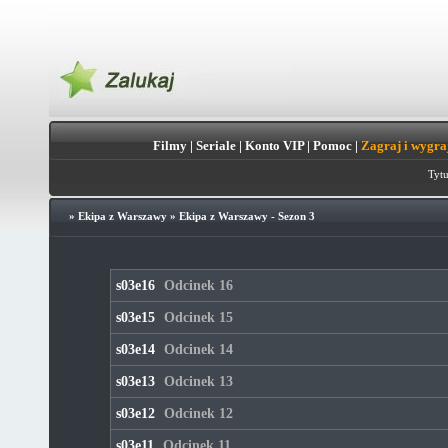
Filmy
|
Seriale
|
Konto VIP
|
Pomoc
|
Zagraj i wygra
Tytu
»
Ekipa z Warszawy
»
Ekipa z Warszawy - Sezon 3
s03e16
Odcinek 16
s03e15
Odcinek 15
s03e14
Odcinek 14
s03e13
Odcinek 13
s03e12
Odcinek 12
s03e11
Odcinek 11