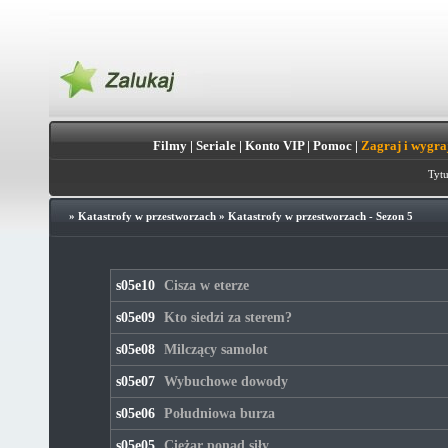
Filmy
|
Seriale
|
Konto VIP
|
Pomoc
|
Zagraj i wygra
Tytu
»
Katastrofy w przestworzach
»
Katastrofy w przestworzach - Sezon 5
s05e10
Cisza w eterze
s05e09
Kto siedzi za sterem?
s05e08
Milczący samolot
s05e07
Wybuchowe dowody
s05e06
Południowa burza
s05e05
Ciężar ponad siły