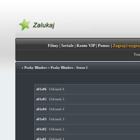
Filmy
|
Seriale
|
Konto VIP
|
Pomoc
|
Zagraj i wygra
Tytu
»
Peaky Blinders
»
Peaky Blinders - Sezon 1
s01e06
Odcinek 6
s01e05
Odcinek 5
s01e04
Odcinek 4
s01e03
Odcinek 3
s01e02
Odcinek 2
s01e01
Odcinek 1