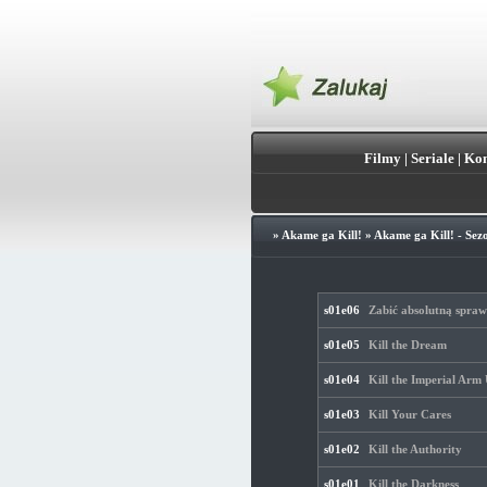
Filmy
|
Seriale
|
Kon
»
Akame ga Kill!
»
Akame ga Kill! - Sez
s01e06
Zabić absolutną spraw
s01e05
Kill the Dream
s01e04
Kill the Imperial Arm 
s01e03
Kill Your Cares
s01e02
Kill the Authority
s01e01
Kill the Darkness