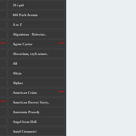
39 i pół
666 Park Avenue
A to Z
Afganistan - Dziewiat..
Agent Carter
Akwarium, czyli samot..
Alf
Alicja
Alphas
American Crime
American Horror Story..
Anatomia Prawdy
Angel from Hell
Anioł Ciemności