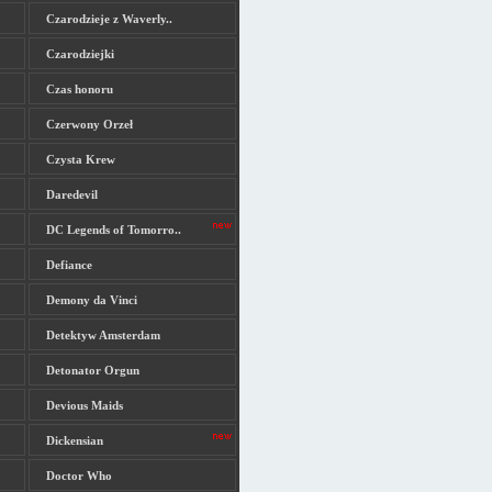
Czarodzieje z Waverly..
Czarodziejki
Czas honoru
Czerwony Orzeł
Czysta Krew
Daredevil
DC Legends of Tomorro..
Defiance
Demony da Vinci
Detektyw Amsterdam
Detonator Orgun
Devious Maids
Dickensian
Doctor Who