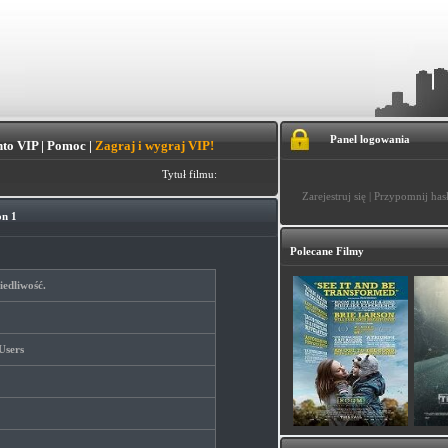
Panel logowania
to VIP
|
Pomoc
|
Zagraj i wygraj VIP!
Tytuł filmu:
Zarejestruj się
|
Przypomnij has
on 1
Polecane Filmy
iedliwość.
Users