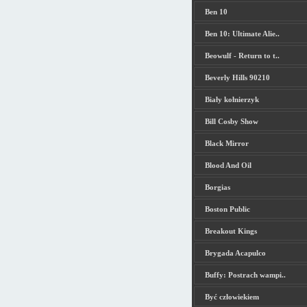
Ben 10
Ben 10: Ultimate Alie..
Beowulf - Return to t..
Beverly Hills 90210
Biały kołnierzyk
Bill Cosby Show
Black Mirror
Blood And Oil
Borgias
Boston Public
Breakout Kings
Brygada Acapulco
Buffy: Postrach wampi..
Być człowiekiem