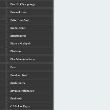
Ben 10: Obca potęga
Ben and Kate
Better Call Saul
Bez tajemnic
Bibliotekarze
Bitwa o Gallipoli
Blackout
Blue Mountain State
Boss
Breaking Bad
Brickleberry
Brygada ratunkowa
Bunheads
C.S.I: Las Vegas