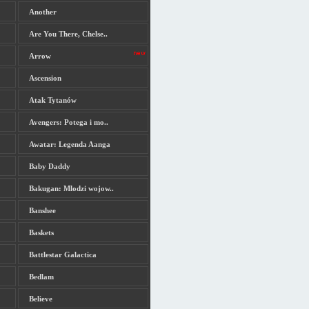
Another
Are You There, Chelse..
Arrow
Ascension
Atak Tytanów
Avengers: Potega i mo..
Awatar: Legenda Aanga
Baby Daddy
Bakugan: Mlodzi wojow..
Banshee
Baskets
Battlestar Galactica
Bedlam
Believe