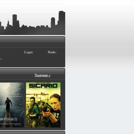
Login:
Hasło:
ło
Następne »