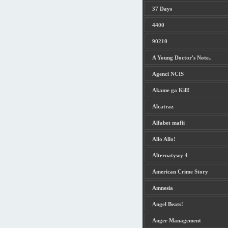
37 Days
4400
90210
A Young Doctor's Note..
Agenci NCIS
Akame ga Kill!
Alcatraz
Alfabet mafii
Allo Allo!
Alternatywy 4
American Crime Story
Amnesia
Angel Beats!
Anger Management