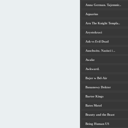
Anna German. Tajemnic..
Aquarius
Arn The Knight Templa..
Arystokraci
Ash vs Evil Dead
Auschwitz. Nazisci i ..
Awake
Awkward.
Bajer w Bel-Air
Bananowy Doktor
Barter Kings
Bates Motel
Beauty and the Beast
Being Human US