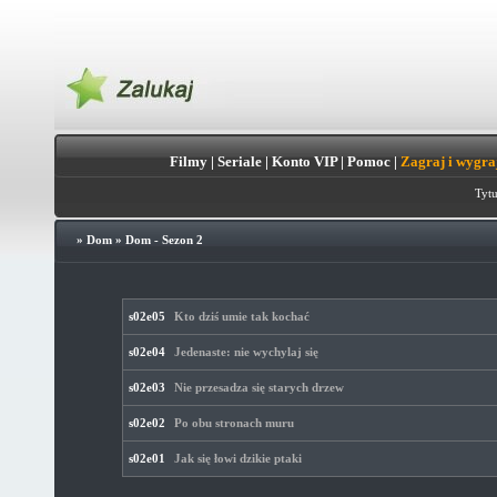
Filmy
|
Seriale
|
Konto VIP
|
Pomoc
|
Zagraj i wygra
Tytu
»
Dom
»
Dom - Sezon 2
s02e05
Kto dziś umie tak kochać
s02e04
Jedenaste: nie wychylaj się
s02e03
Nie przesadza się starych drzew
s02e02
Po obu stronach muru
s02e01
Jak się łowi dzikie ptaki