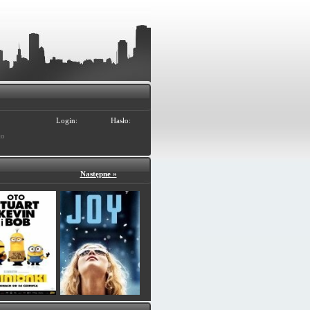
Login:
Hasło:
ło
Następne »