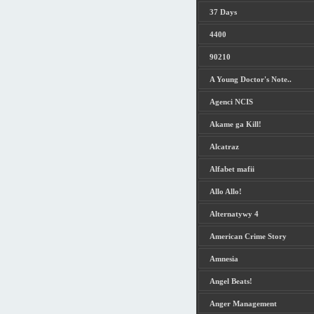
37 Days
4400
90210
A Young Doctor's Note..
Agenci NCIS
Akame ga Kill!
Alcatraz
Alfabet mafii
Allo Allo!
Alternatywy 4
American Crime Story
Amnesia
Angel Beats!
Anger Management