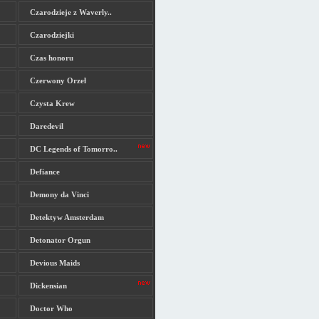
Czarodzieje z Waverly..
Czarodziejki
Czas honoru
Czerwony Orzeł
Czysta Krew
Daredevil
DC Legends of Tomorro..
Defiance
Demony da Vinci
Detektyw Amsterdam
Detonator Orgun
Devious Maids
Dickensian
Doctor Who