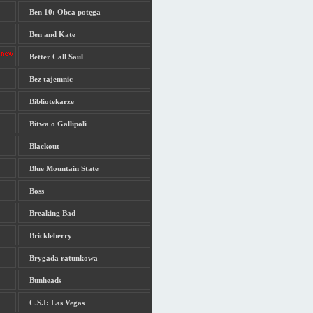
Ben 10: Obca potęga
Ben and Kate
Better Call Saul
Bez tajemnic
Bibliotekarze
Bitwa o Gallipoli
Blackout
Blue Mountain State
Boss
Breaking Bad
Brickleberry
Brygada ratunkowa
Bunheads
C.S.I: Las Vegas