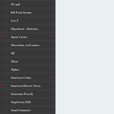
39 i pół
666 Park Avenue
A to Z
Afganistan - Dziewiat..
Agent Carter
Akwarium, czyli samot..
Alf
Alicja
Alphas
American Crime
American Horror Story..
Anatomia Prawdy
Angel from Hell
Anioł Ciemności