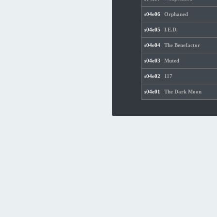
s04e06
Orphaned
s04e05
I.E.D.
s04e04
The Benefactor
s04e03
Muted
s04e02
117
s04e01
The Dark Moon