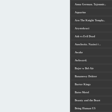
Anna German. Tajemnic..
Aquarius
Arn The Knight Templa..
Arystokraci
Ash vs Evil Dead
Auschwitz. Nazisci i ..
Awake
Awkward.
Bajer w Bel-Air
Bananowy Doktor
Barter Kings
Bates Motel
Beauty and the Beast
Being Human US