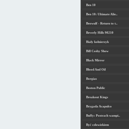
Ben 10
Ben 10: Ultimate Alie..
Beowulf - Return to t..
Beverly Hills 90210
Biały kołnierzyk
Bill Cosby Show
Black Mirror
Blood And Oil
Borgias
Boston Public
Breakout Kings
Brygada Acapulco
Buffy: Postrach wampi..
Być człowiekiem