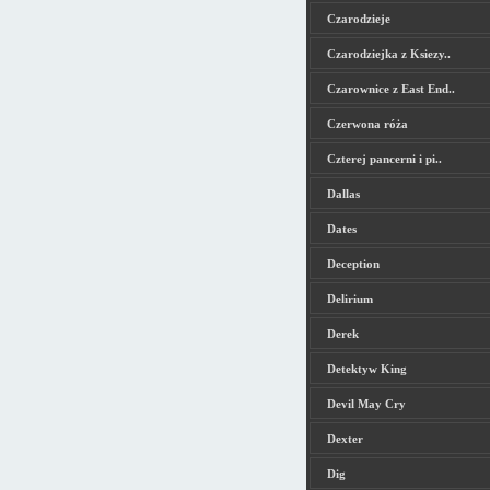
Czarodzieje
Czarodziejka z Ksiezy..
Czarownice z East End..
Czerwona róża
Czterej pancerni i pi..
Dallas
Dates
Deception
Delirium
Derek
Detektyw King
Devil May Cry
Dexter
Dig