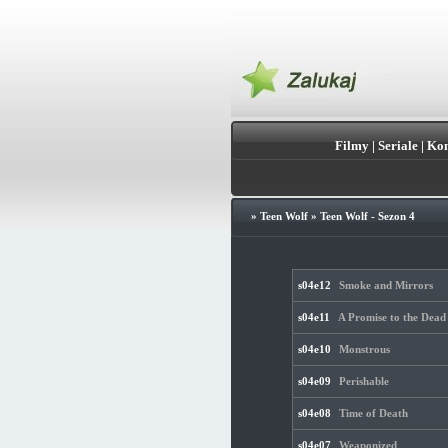
Filmy
|
Seriale
|
Kon
»
Teen Wolf
»
Teen Wolf - Sezon 4
s04e12
Smoke and Mirrors
s04e11
A Promise to the Dead
s04e10
Monstrous
s04e09
Perishable
s04e08
Time of Death
s04e07
Weaponized