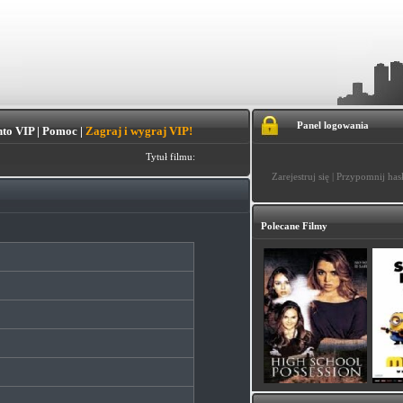
Panel logowania
to VIP
|
Pomoc
|
Zagraj i wygraj VIP!
Tytuł filmu:
Zarejestruj się
|
Przypomnij has
Polecane Filmy