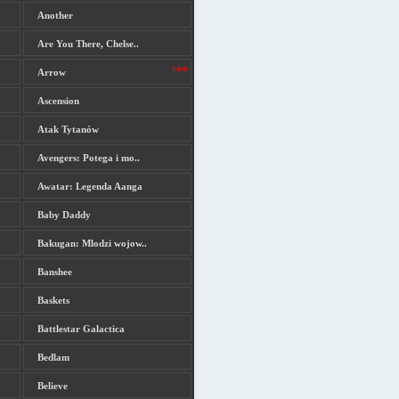
Another
Are You There, Chelse..
Arrow
Ascension
Atak Tytanów
Avengers: Potega i mo..
Awatar: Legenda Aanga
Baby Daddy
Bakugan: Mlodzi wojow..
Banshee
Baskets
Battlestar Galactica
Bedlam
Believe