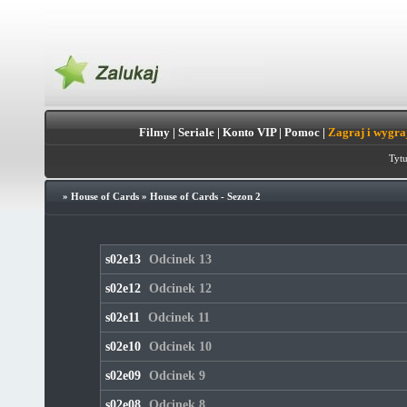
Filmy
|
Seriale
|
Konto VIP
|
Pomoc
|
Zagraj i wygra
Tytu
»
House of Cards
»
House of Cards - Sezon 2
s02e13
Odcinek 13
s02e12
Odcinek 12
s02e11
Odcinek 11
s02e10
Odcinek 10
s02e09
Odcinek 9
s02e08
Odcinek 8