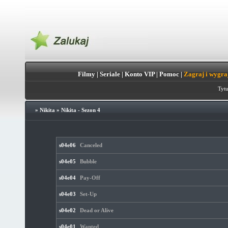
Filmy
|
Seriale
|
Konto VIP
|
Pomoc
|
Zagraj i wygra
Tytu
»
Nikita
»
Nikita - Sezon 4
s04e06
Canceled
s04e05
Bubble
s04e04
Pay-Off
s04e03
Set-Up
s04e02
Dead or Alive
s04e01
Wanted