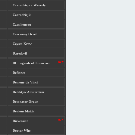
Czarodzieje z Waverly..
Czarodziejki
Czas honoru
Czerwony Orzeł
Czysta Krew
Daredevil
DC Legends of Tomorro..
Defiance
Demony da Vinci
Detektyw Amsterdam
Detonator Orgun
Devious Maids
Dickensian
Doctor Who