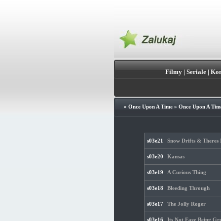
Filmy
|
Seriale
|
Kon
»
Once Upon A Time
»
Once Upon A Time
s03e21
Snow Drifts & Theres
s03e20
Kansas
s03e19
A Curious Thing
s03e18
Bleeding Through
s03e17
The Jolly Roger
s03e16
Its Not Easy Being Gr