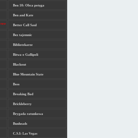
Ben 10: Obca potęga
Ben and Kate
Better Call Saul
Bez tajemnic
Bibliotekarze
Bitwa o Gallipoli
Blackout
Blue Mountain State
Boss
Breaking Bad
Brickleberry
Brygada ratunkowa
Bunheads
C.S.I: Las Vegas