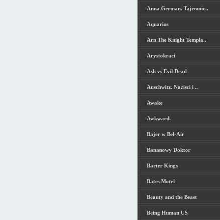
Anna German. Tajemnic..
Aquarius
Arn The Knight Templa..
Arystokraci
Ash vs Evil Dead
Auschwitz. Nazisci i ..
Awake
Awkward.
Bajer w Bel-Air
Bananowy Doktor
Barter Kings
Bates Motel
Beauty and the Beast
Being Human US