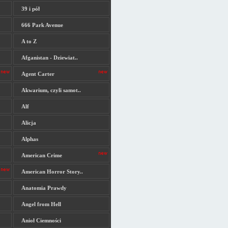
39 i pół
666 Park Avenue
A to Z
Afganistan - Dziewiat..
Agent Carter
Akwarium, czyli samot..
Alf
Alicja
Alphas
American Crime
American Horror Story..
Anatomia Prawdy
Angel from Hell
Anioł Ciemności