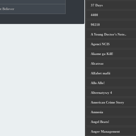
37 Days
t Believer
4400
90210
A Young Doctor's Note..
Agenci NCIS
Akame ga Kill!
Alcatraz
Alfabet mafii
Allo Allo!
Alternatywy 4
American Crime Story
Amnesia
Angel Beats!
Anger Management