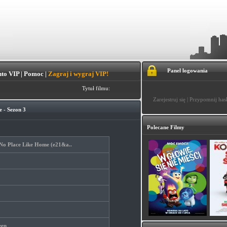
Panel logowania
to VIP
|
Pomoc
|
Zagraj i wygraj VIP!
Tytuł filmu:
Zarejestruj się
|
Przypomnij has
 - Sezon 3
Polecane Filmy
 No Place Like Home (e21&a..
een