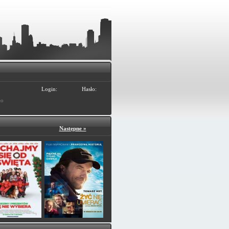
Login:
Hasło:
ło
Następne »