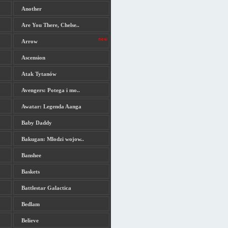
Another
Are You There, Chelse..
Arrow
Ascension
Atak Tytanów
Avengers: Potega i mo..
Awatar: Legenda Aanga
Baby Daddy
Bakugan: Mlodzi wojow..
Banshee
Baskets
Battlestar Galactica
Bedlam
Believe