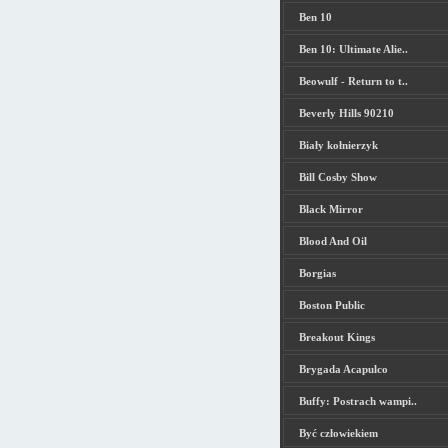
Ben 10
Ben 10: Ultimate Alie..
Beowulf - Return to t..
Beverly Hills 90210
Biały kołnierzyk
Bill Cosby Show
Black Mirror
Blood And Oil
Borgias
Boston Public
Breakout Kings
Brygada Acapulco
Buffy: Postrach wampi..
Być człowiekiem