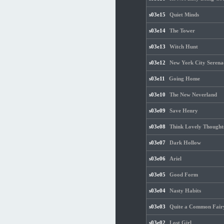
s03e15
Quiet Minds
s03e14
The Tower
s03e13
Witch Hunt
s03e12
New York City Serena
s03e11
Going Home
s03e10
The New Neverland
s03e09
Save Henry
s03e08
Think Lovely Thought
s03e07
Dark Hollow
s03e06
Ariel
s03e05
Good Form
s03e04
Nasty Habits
s03e03
Quite a Common Fair
s03e02
Lost Girl