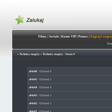
Filmy
|
Seriale
|
Konto VIP
|
Pomoc
|
Zagraj i wygra
Tytu
»
Technicy-magicy
»
Technicy-magicy - Sezon 4
s04e06
Odcinek 6
s04e05
Odcinek 5
s04e04
Odcinek 4
s04e03
Odcinek 3
s04e02
Odcinek 2
s04e01
Odcinek 1