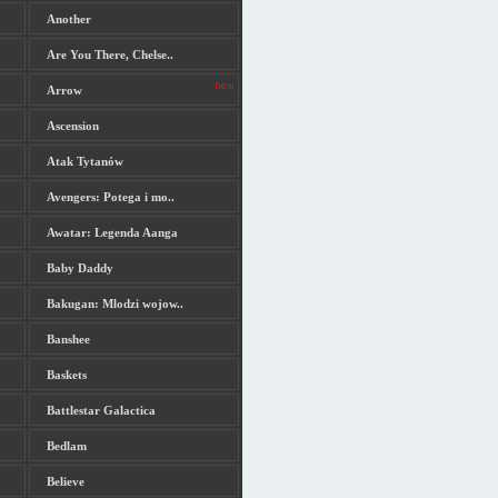
Another
Are You There, Chelse..
Arrow
Ascension
Atak Tytanów
Avengers: Potega i mo..
Awatar: Legenda Aanga
Baby Daddy
Bakugan: Mlodzi wojow..
Banshee
Baskets
Battlestar Galactica
Bedlam
Believe