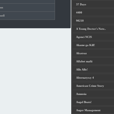
37 Days
Run
4400
sell
90210
A Young Doctor's Note..
Agenci NCIS
Akame ga Kill!
Alcatraz
Alfabet mafii
Allo Allo!
Alternatywy 4
American Crime Story
Amnesia
Angel Beats!
Anger Management