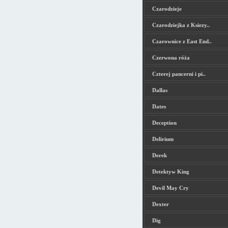
Czarodzieje
Czarodziejka z Ksiezy..
Czarownice z East End..
Czerwona róża
Czterej pancerni i pi..
Dallas
Dates
Deception
Delirium
Derek
Detektyw King
Devil May Cry
Dexter
Dig