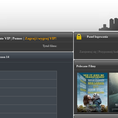
Panel logowania
to VIP
|
Pomoc
|
Zagraj i wygraj VIP!
Tytuł filmu:
Zarejestruj się
|
Przypomnij has
Sezon 14
Polecane Filmy