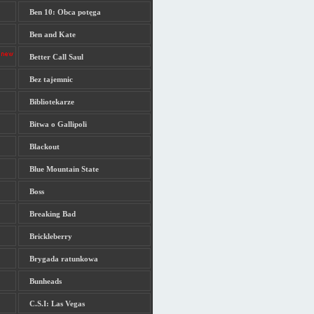
Ben 10: Obca potęga
Ben and Kate
Better Call Saul
Bez tajemnic
Bibliotekarze
Bitwa o Gallipoli
Blackout
Blue Mountain State
Boss
Breaking Bad
Brickleberry
Brygada ratunkowa
Bunheads
C.S.I: Las Vegas