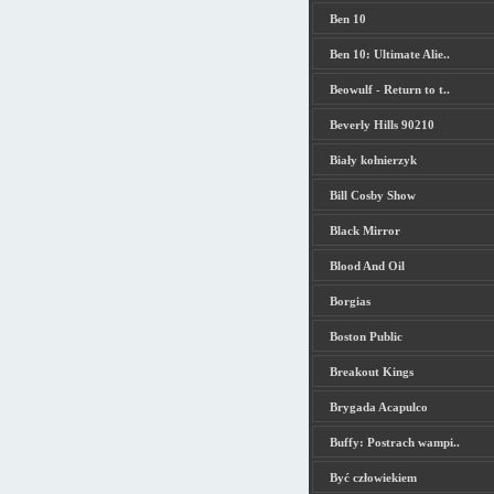
Ben 10
Ben 10: Ultimate Alie..
Beowulf - Return to t..
Beverly Hills 90210
Biały kołnierzyk
Bill Cosby Show
Black Mirror
Blood And Oil
Borgias
Boston Public
Breakout Kings
Brygada Acapulco
Buffy: Postrach wampi..
Być człowiekiem