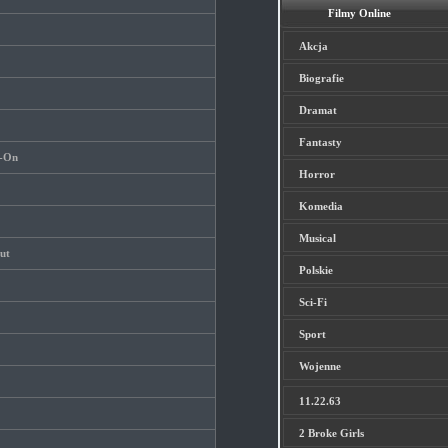
Filmy Online
Akcja
Biografie
Dramat
Fantasty
y-On
Horror
Komedia
Musical
ut
Polskie
Sci-Fi
Sport
Wojenne
11.22.63
2 Broke Girls