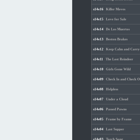
s14e16
Killer Moves
s14e15
Love for Sale
s14e14
De Los Muertos
s14e13
Boston Brakes
s14e12
Keep Calm and Carr
s14e11
The Lost Reindeer
s14e10
Girls Gone Wild
s14e09
Check In and Check O
s14e08
Helpless
s14e07
Under a Cloud
s14e06
Passed Pawns
s14e05
Frame by Frame
s14e04
Last Supper
s14e03
Torch Song