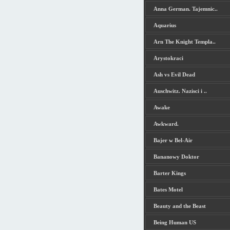
Anna German. Tajemnic..
Aquarius
Arn The Knight Templa..
Arystokraci
Ash vs Evil Dead
Auschwitz. Nazisci i ..
Awake
Awkward.
Bajer w Bel-Air
Bananowy Doktor
Barter Kings
Bates Motel
Beauty and the Beast
Being Human US