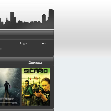
Login:
Hasło:
ło
Następne »