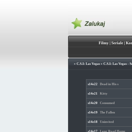
Filmy
|
Seriale
|
Kon
»
C.S.I: Las Vegas
»
C.S.I: Las Vegas - 
s14e22
Dead in His s
s14e21
Kitty
s14e20
Consumed
s14e19
The Fallen
s14e18
Uninvited
s14e17
Long Road Home