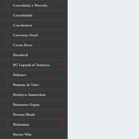
Czarodzieje z Waverly..
Czarodziejki
Czas honoru
Czerwony Orzeł
Czysta Krew
Daredevil
DC Legends of Tomorro..
Defiance
Demony da Vinci
Detektyw Amsterdam
Detonator Orgun
Devious Maids
Dickensian
Doctor Who