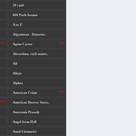
39 i pół
666 Park Avenue
A to Z
Afganistan - Dziewiat..
Agent Carter
Akwarium, czyli samot..
Alf
Alicja
Alphas
American Crime
American Horror Story..
Anatomia Prawdy
Angel from Hell
Anioł Ciemności