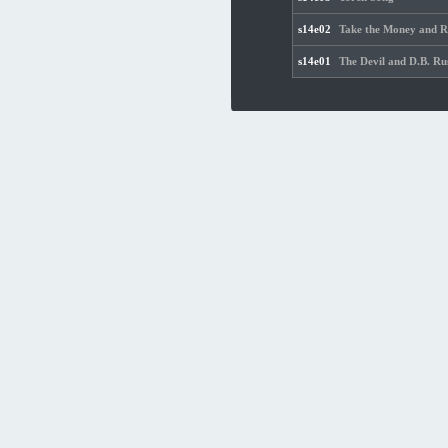
s14e02
Take the Money and 
s14e01
The Devil and D.B. Rus