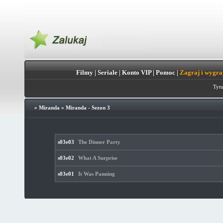
Filmy
|
Seriale
|
Konto VIP
|
Pomoc
|
Zagraj i wygra
Tytu
»
Miranda
»
Miranda - Sezon 3
s03e03
The Dinner Party
s03e02
What A Surprise
s03e01
It Was Panning