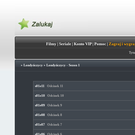
Filmy
|
Seriale
|
Konto VIP
|
Pomoc
|
Zagraj i wygra
Tytu
»
Londyńczycy
»
Londyńczycy - Sezon 1
s01e11
Odcinek 11
s01e10
Odcinek 10
s01e09
Odcinek 9
s01e08
Odcinek 8
s01e07
Odcinek 7
s01e06
Odcinek 6