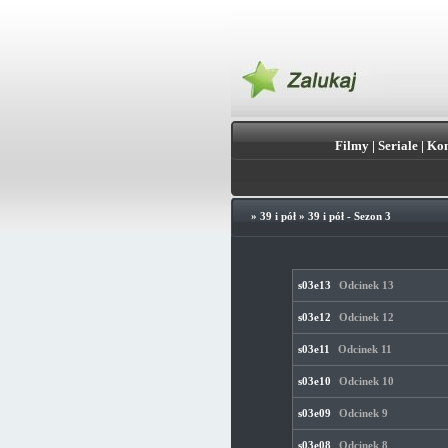
Filmy
|
Seriale
|
Kon
»
39 i pół
»
39 i pół - Sezon 3
s03e13
Odcinek 13
s03e12
Odcinek 12
s03e11
Odcinek 11
s03e10
Odcinek 10
s03e09
Odcinek 9
s03e08
Odcinek 8