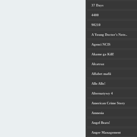
37 Days
4400
90210
A Young Doctor's Note..
Agenci NCIS
Akame ga Kill!
Alcatraz
Alfabet mafii
Allo Allo!
Alternatywy 4
American Crime Story
Amnesia
Angel Beats!
Anger Management