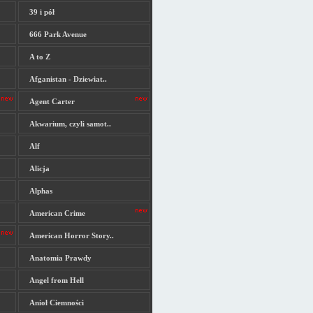
39 i pół
666 Park Avenue
A to Z
Afganistan - Dziewiat..
Agent Carter
Akwarium, czyli samot..
Alf
Alicja
Alphas
American Crime
American Horror Story..
Anatomia Prawdy
Angel from Hell
Anioł Ciemności