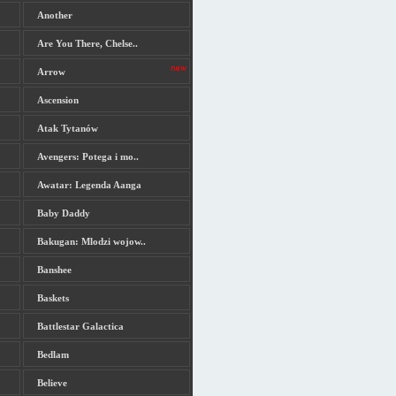
Another
Are You There, Chelse..
Arrow
Ascension
Atak Tytanów
Avengers: Potega i mo..
Awatar: Legenda Aanga
Baby Daddy
Bakugan: Mlodzi wojow..
Banshee
Baskets
Battlestar Galactica
Bedlam
Believe