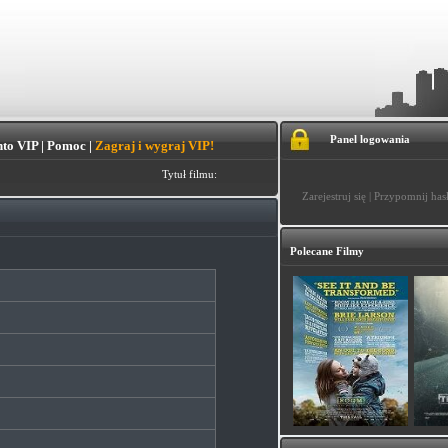
Panel logowania
to VIP
|
Pomoc
|
Zagraj i wygraj VIP!
Tytuł filmu:
Zarejestruj się
|
Przypomnij has
Polecane Filmy