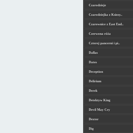
Czarodzieje
Czarodziejka z Ksiezy..
Czarownice z East End..
Czerwona róża
Czterej pancerni i pi..
Dallas
Dates
Deception
Delirium
Derek
Detektyw King
Devil May Cry
Dexter
Dig