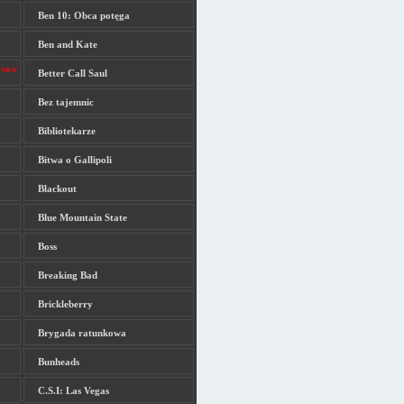
Ben 10: Obca potęga
Ben and Kate
Better Call Saul
Bez tajemnic
Bibliotekarze
Bitwa o Gallipoli
Blackout
Blue Mountain State
Boss
Breaking Bad
Brickleberry
Brygada ratunkowa
Bunheads
C.S.I: Las Vegas