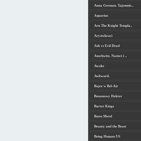
Anna German. Tajemnic..
Aquarius
Arn The Knight Templa..
Arystokraci
Ash vs Evil Dead
Auschwitz. Nazisci i ..
Awake
Awkward.
Bajer w Bel-Air
Bananowy Doktor
Barter Kings
Bates Motel
Beauty and the Beast
Being Human US