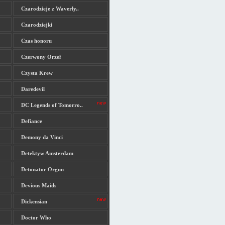
Czarodzieje z Waverly..
Czarodziejki
Czas honoru
Czerwony Orzeł
Czysta Krew
Daredevil
DC Legends of Tomorro..
Defiance
Demony da Vinci
Detektyw Amsterdam
Detonator Orgun
Devious Maids
Dickensian
Doctor Who