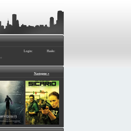
Login:
Hasło:
ło
Następne »