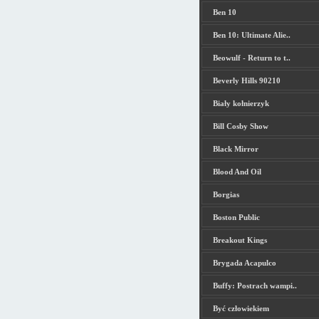
Ben 10
Ben 10: Ultimate Alie..
Beowulf - Return to t..
Beverly Hills 90210
Biały kołnierzyk
Bill Cosby Show
Black Mirror
Blood And Oil
Borgias
Boston Public
Breakout Kings
Brygada Acapulco
Buffy: Postrach wampi..
Być człowiekiem