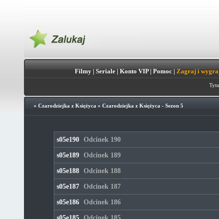
Filmy
|
Seriale
|
Konto VIP
|
Pomoc
|
Zagraj i wygra
Tytu
»
Czarodziejka z Księżyca
»
Czarodziejka z Księżyca - Sezon 5
s05e190
Odcinek 190
s05e189
Odcinek 189
s05e188
Odcinek 188
s05e187
Odcinek 187
s05e186
Odcinek 186
s05e185
Odcinek 185