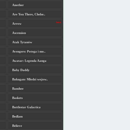
Another
Are You There, Chelse..
Arrow
Ascension
Atak Tytanów
Avengers: Potega i mo..
Awatar: Legenda Aanga
Baby Daddy
Bakugan: Mlodzi wojow..
Banshee
Baskets
Battlestar Galactica
Bedlam
Believe