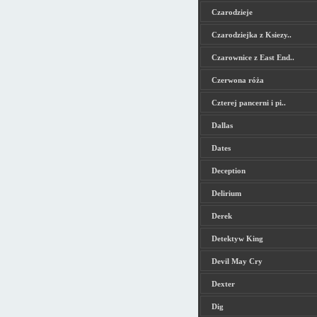
Czarodzieje
Czarodziejka z Ksiezy..
Czarownice z East End..
Czerwona róża
Czterej pancerni i pi..
Dallas
Dates
Deception
Delirium
Derek
Detektyw King
Devil May Cry
Dexter
Dig