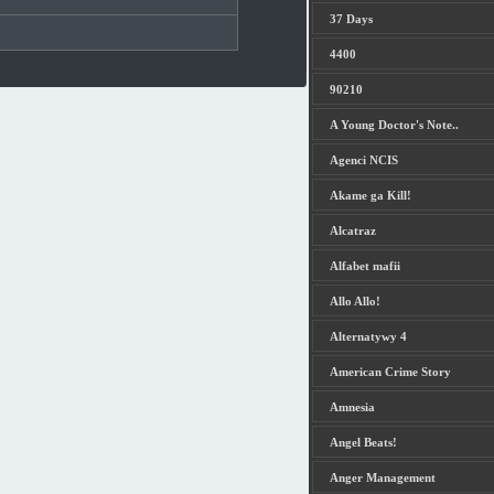
37 Days
4400
90210
A Young Doctor's Note..
Agenci NCIS
Akame ga Kill!
Alcatraz
Alfabet mafii
Allo Allo!
Alternatywy 4
American Crime Story
Amnesia
Angel Beats!
Anger Management