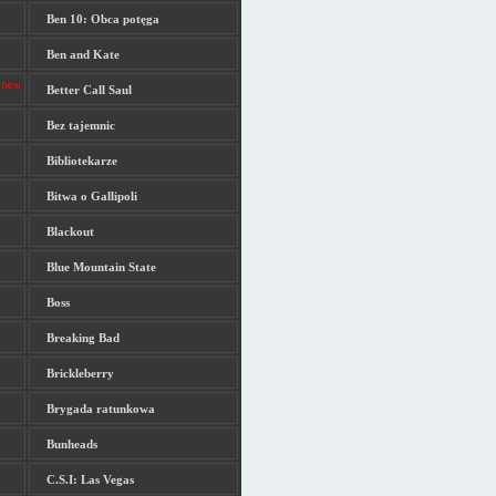
Ben 10: Obca potęga
Ben and Kate
Better Call Saul
Bez tajemnic
Bibliotekarze
Bitwa o Gallipoli
Blackout
Blue Mountain State
Boss
Breaking Bad
Brickleberry
Brygada ratunkowa
Bunheads
C.S.I: Las Vegas