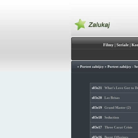
Filmy
|
Seriale
|
Kon
»
Portret zabójcy
»
Portret zabójcy - Se
s03e21
What's Love Got to Do
s03e20
Las Brisas
s03e19
Grand Master (2)
s03e18
Seduction
s03e17
Three Carat Crisis
s03e16
Burnt Offerings