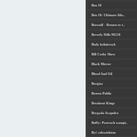
Ben 10
Ben 10: Ultimate Alie..
Beowulf - Return to t..
Beverly Hills 90210
Biały kołnierzyk
Bill Cosby Show
Black Mirror
Blood And Oil
Borgias
Boston Public
Breakout Kings
Brygada Acapulco
Buffy: Postrach wampi..
Być człowiekiem