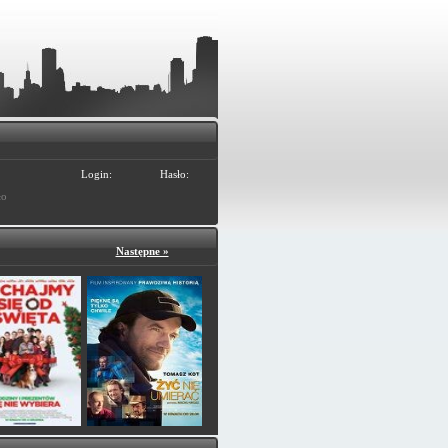
Login:
Hasło:
ło
Następne »