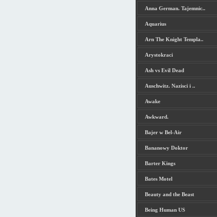
Anna German. Tajemnic..
Aquarius
Arn The Knight Templa..
Arystokraci
Ash vs Evil Dead
Auschwitz. Nazisci i ..
Awake
Awkward.
Bajer w Bel-Air
Bananowy Doktor
Barter Kings
Bates Motel
Beauty and the Beast
Being Human US