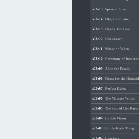
s03e15
Spree of Love
s03e14
Otis, California
s03e13
Heads, You Lose
s03e12
Inheritance
s03e11
Where or When
s03e10
Ceremony of Innocenc
s03e09
All in the Family
s03e08
Home for the Homicid
s03e07
Perfect Helen
s03e06
The Monster Within
s03e05
The Sum of Her Parts
s03e04
Double Vision
s03e03
Do the Right Thing
s03e02
Cravings