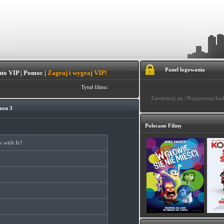
Panel logowania
to VIP
|
Pomoc
|
Zagraj i wygraj VIP!
Tytuł filmu:
Zarejestruj się
|
Przypomnij has
zon 3
Polecane Filmy
 with It?