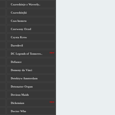
Czarodzieje z Waverly..
Czarodziejki
Czas honoru
Czerwony Orzeł
Czysta Krew
Daredevil
DC Legends of Tomorro..
Defiance
Demony da Vinci
Detektyw Amsterdam
Detonator Orgun
Devious Maids
Dickensian
Doctor Who