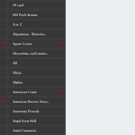
39 i pół
666 Park Avenue
A to Z
Afganistan - Dziewiat..
Agent Carter
Akwarium, czyli samot..
Alf
Alicja
Alphas
American Crime
American Horror Story..
Anatomia Prawdy
Angel from Hell
Anioł Ciemności