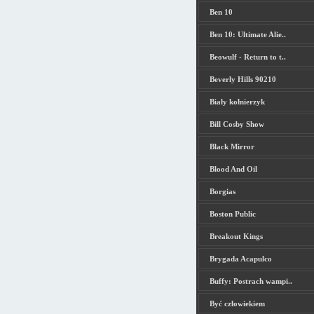
Ben 10
Ben 10: Ultimate Alie..
Beowulf - Return to t..
Beverly Hills 90210
Biały kołnierzyk
Bill Cosby Show
Black Mirror
Blood And Oil
Borgias
Boston Public
Breakout Kings
Brygada Acapulco
Buffy: Postrach wampi..
Być człowiekiem