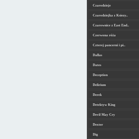
Czarodzieje
Czarodziejka z Ksiezy..
Czarownice z East End..
Czerwona róża
Czterej pancerni i pi..
Dallas
Dates
Deception
Delirium
Derek
Detektyw King
Devil May Cry
Dexter
Dig