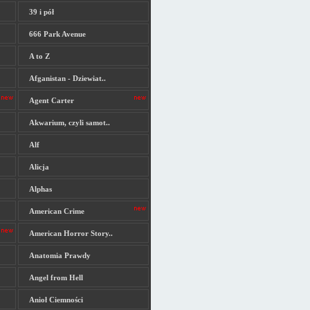
39 i pół
666 Park Avenue
A to Z
Afganistan - Dziewiat..
Agent Carter
Akwarium, czyli samot..
Alf
Alicja
Alphas
American Crime
American Horror Story..
Anatomia Prawdy
Angel from Hell
Anioł Ciemności