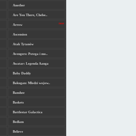
Another
Are You There, Chelse..
Arrow
Ascension
Atak Tytanów
Avengers: Potega i mo..
Awatar: Legenda Aanga
Baby Daddy
Bakugan: Mlodzi wojow..
Banshee
Baskets
Battlestar Galactica
Bedlam
Believe