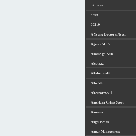
37 Days
4400
90210
A Young Doctor's Note..
Agenci NCIS
Akame ga Kill!
Alcatraz
Alfabet mafii
Allo Allo!
Alternatywy 4
American Crime Story
Amnesia
Angel Beats!
Anger Management