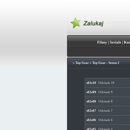
Filmy
|
Seriale
|
Kon
»
Top Gear
»
Top Gear - Sezon 2
s02e10
Odcinek 10
s02e09
Odcinek 9
s02e08
Odcinek 8
s02e07
Odcinek 7
s02e06
Odcinek 6
s02e05
Odcinek 5