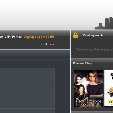
Panel logowania
to VIP
|
Pomoc
|
Zagraj i wygraj VIP!
Tytuł filmu:
Zarejestruj się
|
Przypomnij has
Polecane Filmy