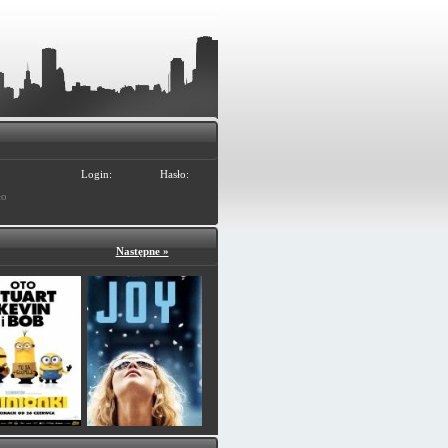
Login:
Hasło:
ło
Następne »