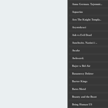
Anna German. Tajemnic..
Aquarius
Arn The Knight Templa..
Arystokraci
Ash vs Evil Dead
Auschwitz. Nazisci i ..
Awake
Awkward.
Bajer w Bel-Air
Bananowy Doktor
Barter Kings
Bates Motel
Beauty and the Beast
Being Human US