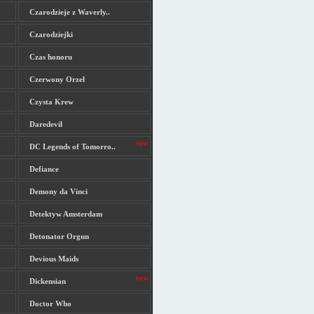
Czarodzieje z Waverly..
Czarodziejki
Czas honoru
Czerwony Orzeł
Czysta Krew
Daredevil
DC Legends of Tomorro..
Defiance
Demony da Vinci
Detektyw Amsterdam
Detonator Orgun
Devious Maids
Dickensian
Doctor Who