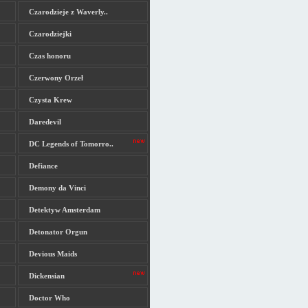
Czarodzieje z Waverly..
Czarodziejki
Czas honoru
Czerwony Orzeł
Czysta Krew
Daredevil
DC Legends of Tomorro..
Defiance
Demony da Vinci
Detektyw Amsterdam
Detonator Orgun
Devious Maids
Dickensian
Doctor Who