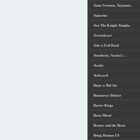
Anna German. Tajemnic..
Aquarius
Arn The Knight Templa..
Arystokraci
Ash vs Evil Dead
Auschwitz. Nazisci i ..
Awake
Awkward.
Bajer w Bel-Air
Bananowy Doktor
Barter Kings
Bates Motel
Beauty and the Beast
Being Human US