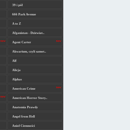
39 i pół
666 Park Avenue
A to Z
Afganistan - Dziewiat..
Agent Carter
Akwarium, czyli samot..
Alf
Alicja
Alphas
American Crime
American Horror Story..
Anatomia Prawdy
Angel from Hell
Anioł Ciemności