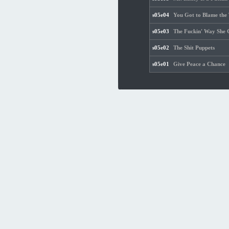
s05e04
You Got to Blame the
s05e03
The Fuckin' Way She 
s05e02
The Shit Puppets
s05e01
Give Peace a Chance