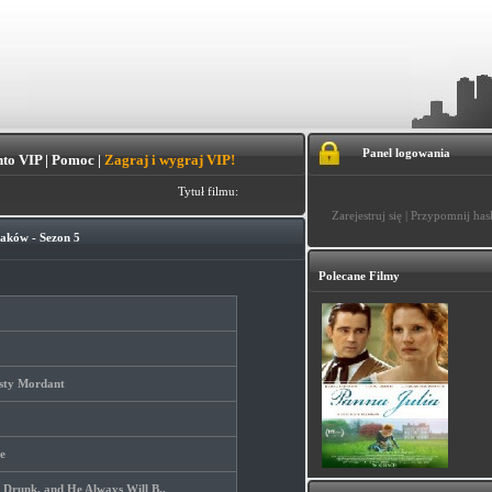
Panel logowania
to VIP
|
Pomoc
|
Zagraj i wygraj VIP!
Tytuł filmu:
Zarejestruj się
|
Przypomnij has
aków - Sezon 5
Polecane Filmy
esty Mordant
ne
' Drunk, and He Always Will B..