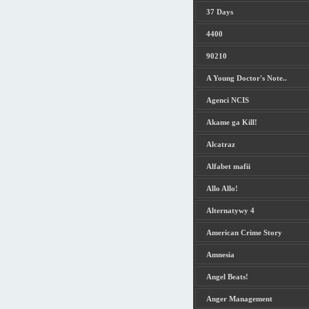
37 Days
4400
90210
A Young Doctor's Note..
Agenci NCIS
Akame ga Kill!
Alcatraz
Alfabet mafii
Allo Allo!
Alternatywy 4
American Crime Story
Amnesia
Angel Beats!
Anger Management