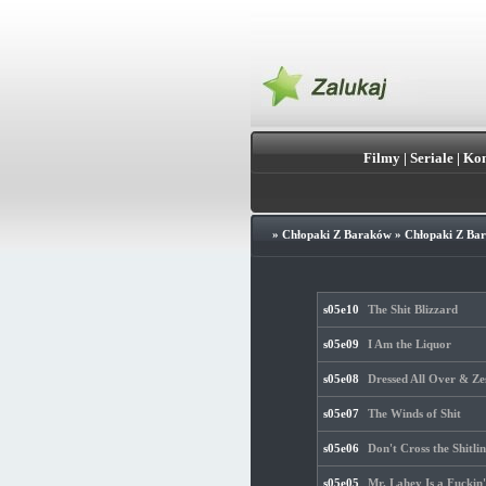
Filmy
|
Seriale
|
Kon
»
Chłopaki Z Baraków
»
Chłopaki Z Bar
s05e10
The Shit Blizzard
s05e09
I Am the Liquor
s05e08
Dressed All Over & Z
s05e07
The Winds of Shit
s05e06
Don't Cross the Shitli
s05e05
Mr. Lahey Is a Fuckin