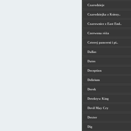
Czarodzieje
Czarodziejka z Ksiezy..
Czarownice z East End..
Czerwona róża
Czterej pancerni i pi..
Dallas
Dates
Deception
Delirium
Derek
Detektyw King
Devil May Cry
Dexter
Dig