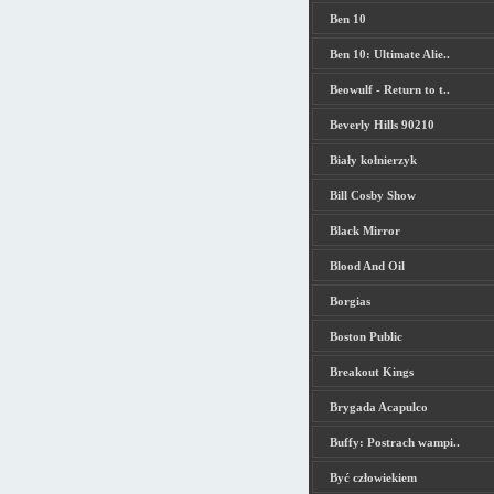
Ben 10
Ben 10: Ultimate Alie..
Beowulf - Return to t..
Beverly Hills 90210
Biały kołnierzyk
Bill Cosby Show
Black Mirror
Blood And Oil
Borgias
Boston Public
Breakout Kings
Brygada Acapulco
Buffy: Postrach wampi..
Być człowiekiem