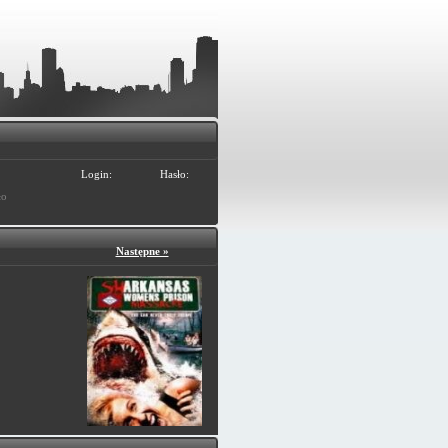
Login:
Hasło:
ło
Następne »