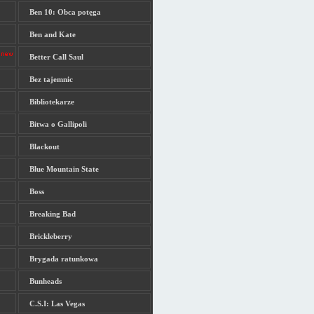
Ben 10: Obca potęga
Ben and Kate
Better Call Saul
Bez tajemnic
Bibliotekarze
Bitwa o Gallipoli
Blackout
Blue Mountain State
Boss
Breaking Bad
Brickleberry
Brygada ratunkowa
Bunheads
C.S.I: Las Vegas