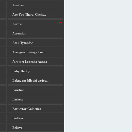
Another
Are You There, Chelse..
Arrow
Ascension
Atak Tytanów
Avengers: Potega i mo..
Awatar: Legenda Aanga
Baby Daddy
Bakugan: Mlodzi wojow..
Banshee
Baskets
Battlestar Galactica
Bedlam
Believe