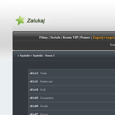
Filmy
|
Seriale
|
Konto VIP
|
Pomoc
|
Zagraj i wygra
Tytu
»
Sąsiedzi
»
Sąsiedzi - Sezon 1
s01e12
Voda
s01e11
Stehovani
s01e10
Gril
s01e09
Gramofon
s01e08
Svetlo
s01e07
Garaz