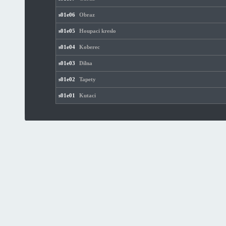
s01e06
Obraz
s01e05
Houpaci kreslo
s01e04
Koberec
s01e03
Dilna
s01e02
Tapety
s01e01
Kutaci