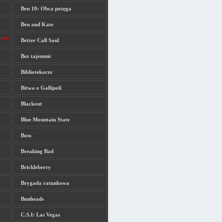
Ben 10: Obca potęga
Ben and Kate
Better Call Saul
Bez tajemnic
Bibliotekarze
Bitwa o Gallipoli
Blackout
Blue Mountain State
Boss
Breaking Bad
Brickleberry
Brygada ratunkowa
Bunheads
C.S.I: Las Vegas