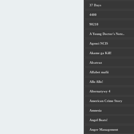
37 Days
4400
90210
A Young Doctor's Note..
Agenci NCIS
Akame ga Kill!
Alcatraz
Alfabet mafii
Allo Allo!
Alternatywy 4
American Crime Story
Amnesia
Angel Beats!
Anger Management