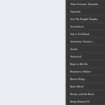
Anna German. Tajemnic..
Aquarius
Arn The Knight Templa..
Arystokraci
Ash vs Evil Dead
Auschwitz. Nazisci i ..
Awake
Awkward.
Bajer w Bel-Air
Bananowy Doktor
Barter Kings
Bates Motel
Beauty and the Beast
Being Human US