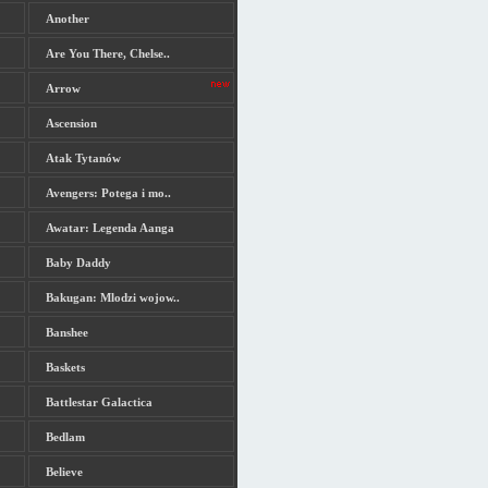
Another
Are You There, Chelse..
Arrow
Ascension
Atak Tytanów
Avengers: Potega i mo..
Awatar: Legenda Aanga
Baby Daddy
Bakugan: Mlodzi wojow..
Banshee
Baskets
Battlestar Galactica
Bedlam
Believe