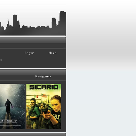
Login:
Hasło:
ło
Następne »