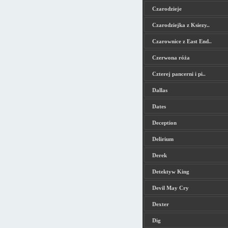
Czarodzieje
Czarodziejka z Ksiezy..
Czarownice z East End..
Czerwona róża
Czterej pancerni i pi..
Dallas
Dates
Deception
Delirium
Derek
Detektyw King
Devil May Cry
Dexter
Dig