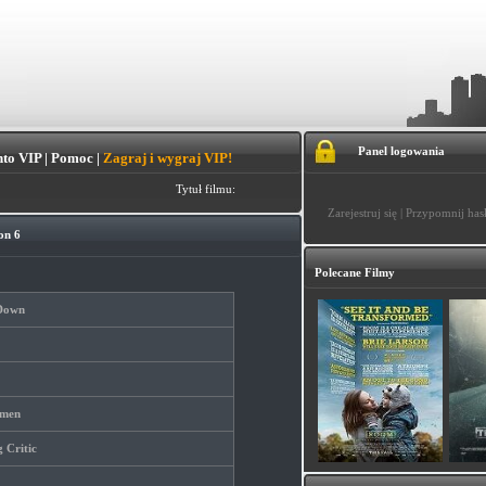
Panel logowania
to VIP
|
Pomoc
|
Zagraj i wygraj VIP!
Tytuł filmu:
Zarejestruj się
|
Przypomnij has
on 6
Polecane Filmy
 Down
hmen
 Critic