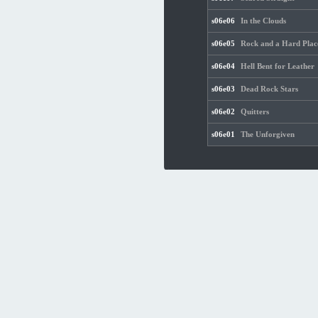
s06e06
In the Clouds
s06e05
Rock and a Hard Plac
s06e04
Hell Bent for Leather
s06e03
Dead Rock Stars
s06e02
Quitters
s06e01
The Unforgiven