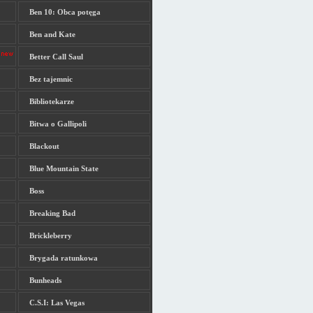
Ben 10: Obca potęga
Ben and Kate
Better Call Saul
Bez tajemnic
Bibliotekarze
Bitwa o Gallipoli
Blackout
Blue Mountain State
Boss
Breaking Bad
Brickleberry
Brygada ratunkowa
Bunheads
C.S.I: Las Vegas