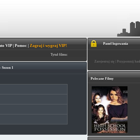
Panel logowania
to VIP
|
Pomoc
|
Zagraj i wygraj VIP!
Tytuł filmu:
Zarejestruj się
|
Przypomnij has
- Sezon 1
Polecane Filmy