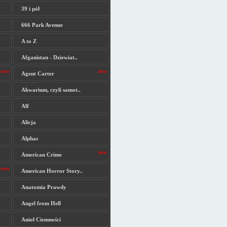
39 i pół
666 Park Avenue
A to Z
Afganistan - Dziewiat..
Agent Carter
Akwarium, czyli samot..
Alf
Alicja
Alphas
American Crime
American Horror Story..
Anatomia Prawdy
Angel from Hell
Anioł Ciemności