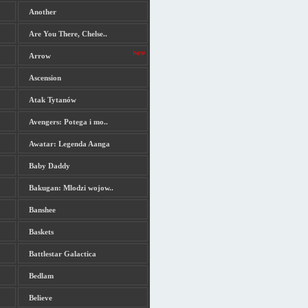
Another
Are You There, Chelse..
Arrow
Ascension
Atak Tytanów
Avengers: Potega i mo..
Awatar: Legenda Aanga
Baby Daddy
Bakugan: Mlodzi wojow..
Banshee
Baskets
Battlestar Galactica
Bedlam
Believe