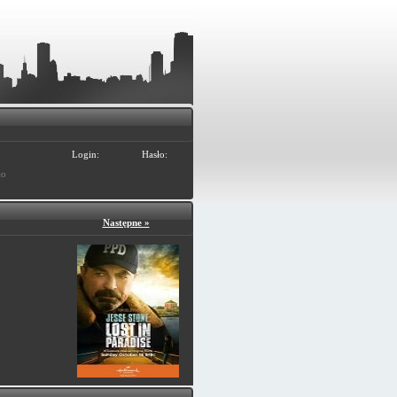
Login:
Hasło:
ło
Następne »