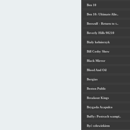
Ben 10
Ben 10: Ultimate Alie..
Beowulf - Return to t..
Beverly Hills 90210
Biały kołnierzyk
Bill Cosby Show
Black Mirror
Blood And Oil
Borgias
Boston Public
Breakout Kings
Brygada Acapulco
Buffy: Postrach wampi..
Być człowiekiem