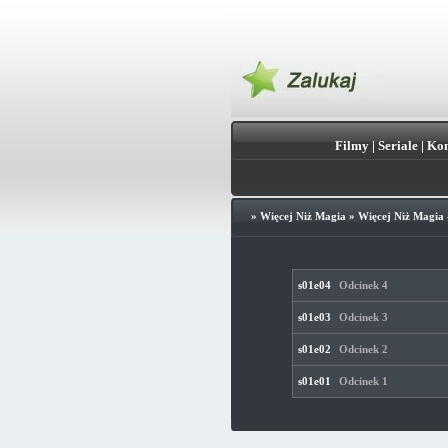
Filmy
|
Seriale
|
Kon
»
Więcej Niż Magia
»
Więcej Niż Magia 
s01e04
Odcinek 4
s01e03
Odcinek 3
s01e02
Odcinek 2
s01e01
Odcinek 1