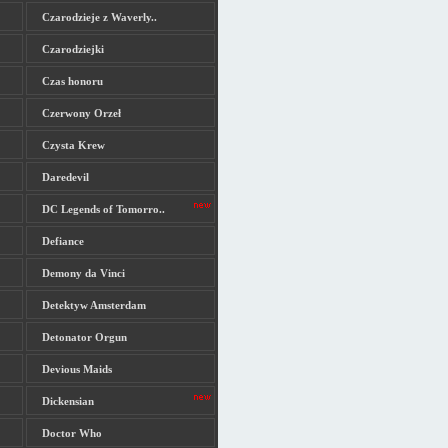
Czarodzieje z Waverly..
Czarodziejki
Czas honoru
Czerwony Orzeł
Czysta Krew
Daredevil
DC Legends of Tomorro..
Defiance
Demony da Vinci
Detektyw Amsterdam
Detonator Orgun
Devious Maids
Dickensian
Doctor Who