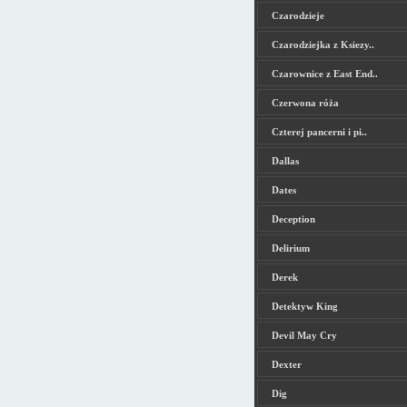
Czarodzieje
Czarodziejka z Ksiezy..
Czarownice z East End..
Czerwona róża
Czterej pancerni i pi..
Dallas
Dates
Deception
Delirium
Derek
Detektyw King
Devil May Cry
Dexter
Dig