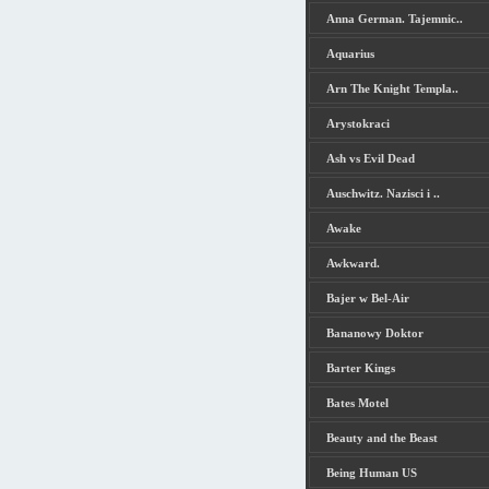
Anna German. Tajemnic..
Aquarius
Arn The Knight Templa..
Arystokraci
Ash vs Evil Dead
Auschwitz. Nazisci i ..
Awake
Awkward.
Bajer w Bel-Air
Bananowy Doktor
Barter Kings
Bates Motel
Beauty and the Beast
Being Human US