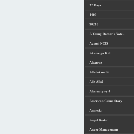
37 Days
4400
90210
A Young Doctor's Note..
Agenci NCIS
Akame ga Kill!
Alcatraz
Alfabet mafii
Allo Allo!
Alternatywy 4
American Crime Story
Amnesia
Angel Beats!
Anger Management